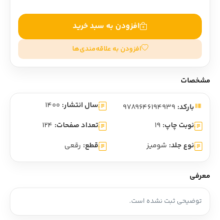
افزودن به سبد خرید
افزودن به علاقه‌مندی‌ها
مشخصات
سال انتشار:
1400
بارکد:
9789646194939
نوبت چاپ:
19
تعداد صفحات:
124
نوع جلد:
شومیز
قطع:
رقعی
معرفی
توضیحی ثبت نشده است.