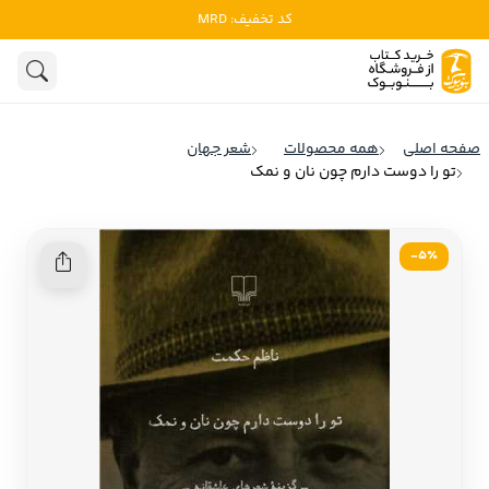
کد تخفیف: MRD
ادبیات
ادبیات ملل
هنوز جستجویی انجام نشده است.
هنر
ادبیات ایران
صفحه اصلی
همه محصولات
شعر جهان
ادبیات آمریکا
تو را دوست دارم چون نان و نمک
روانشناسی
ادبیات انگلیس
تاریخ و سیاست
ادبیات فرانسه
5٪-
ادبیات ایتالیا
نشریات
ادبیات روسیه
کودک و نوجوان
ادبیات آمریکای لاتین
علوم اجتماعی
ادبیات آلمان
ادبیات ترکیه
فلسفه
ادبیات آسیا