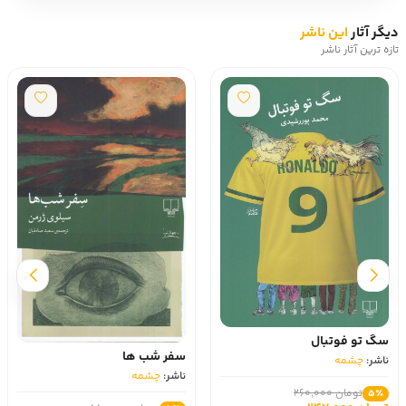
دیگر آثار
این ناشر
تازه ترین آثار ناشر
سگ تو فوتبال
سفر شب‌ ها
ناشر:
چشمه
ناشر:
چشمه
تومان 260,000
5٪