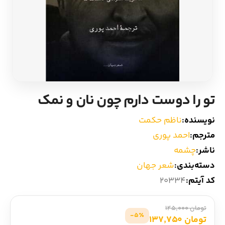
ادیان و اساطیر
سایر کشورهای اروپا
زبان خارجی
داستان کوتاه
مرجع و علمی
شعر و متون کهن
تو را دوست دارم چون نان و نمک
ادبیات
نویسنده:
ناظم حکمت
زندگینامه
مترجم:
احمد پوری
ناشر:
چشمه
ادبیات نمایشی
دسته‌بندی:
شعر جهان
کد آیتم:
20334
تومان 145,000
5٪-
تومان 137,750