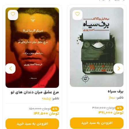
برف سیاه
مرغ عشق میان دندان های تو
ناشر:
نیماژ
ناشر:
چشمه
تومان 380,000
5٪
تومان 150,000
5٪
تومان 361,000
تومان 142,500
افزودن به سبد خرید
افزودن به سبد خرید