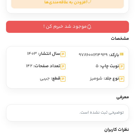
افزودن به علاقه‌مندی‌ها
موجود شد خبرم کن !
مشخصات
سال انتشار:
1403
بارکد:
9786001214929
نوبت چاپ:
5
تعداد صفحات:
142
نوع جلد:
شومیز
قطع:
جیبی
معرفی
توضیحی ثبت نشده است.
نظرات کاربران