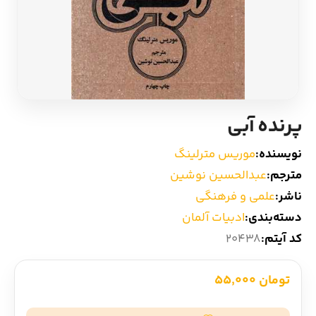
ادیان و اساطیر
سایر کشورهای اروپا
زبان خارجی
داستان کوتاه
مرجع و علمی
شعر و متون کهن
پرنده آبی
ادبیات
نویسنده:
موریس مترلینگ
مترجم:
عبدالحسین نوشین
زندگینامه
ناشر:
علمی و فرهنگی
دسته‌بندی:
ادبیات آلمان
ادبیات نمایشی
کد آیتم:
20438
تومان 55,000