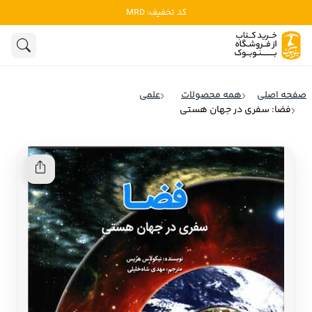
کد تخفیف: MRD
ادبیات
ادبیات ملل
هنوز جستجویی انجام نشده است.
هنر
ادبیات ایران
صفحه اصلی
همه محصولات
علمی
ادبیات آمریکا
فضا: سفری در جهان هستی
روانشناسی
ادبیات انگلیس
تاریخ و سیاست
ادبیات فرانسه
ادبیات ایتالیا
نشریات
ادبیات روسیه
کودک و نوجوان
ادبیات آمریکای لاتین
علوم اجتماعی
ادبیات آلمان
ادبیات ترکیه
فلسفه
ادبیات آسیا