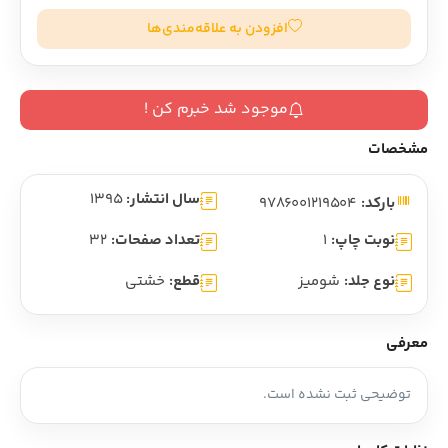
افزودن به علاقه‌مندی‌ها
موجود شد خبرم کن !
مشخصات
سال انتشار:
1395
بارکد:
9786001219504
نوبت چاپ:
1
تعداد صفحات:
32
نوع جلد:
شومیز
قطع:
خشتی
معرفی
توضیحی ثبت نشده است.