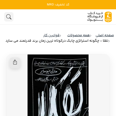
کد تخفیف: MRD
ادبیات
ادبیات ملل
هنوز جستجویی انجام نشده است.
هنر
ادبیات ایران
صفحه اصلی
همه محصولات
قوانین کار
ادبیات آمریکا
تقلا - چگونه استراتژی چابک درکوتاه ترین زمان برند قدرتمند می سازد
روانشناسی
ادبیات انگلیس
تاریخ و سیاست
ادبیات فرانسه
ادبیات ایتالیا
نشریات
ادبیات روسیه
کودک و نوجوان
ادبیات آمریکای لاتین
علوم اجتماعی
ادبیات آلمان
ادبیات ترکیه
فلسفه
ادبیات آسیا