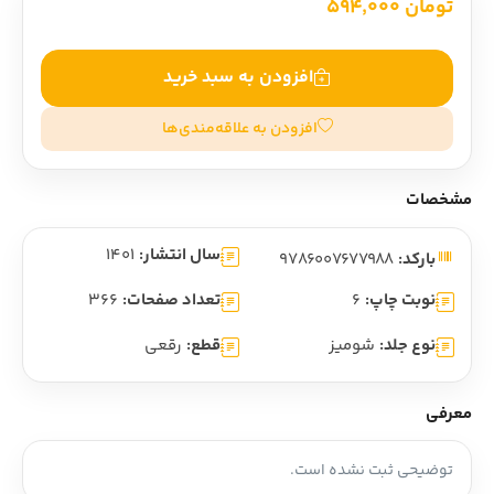
تومان 594,000
افزودن به سبد خرید
افزودن به علاقه‌مندی‌ها
مشخصات
سال انتشار:
1401
بارکد:
9786007677988
نوبت چاپ:
6
تعداد صفحات:
366
نوع جلد:
شومیز
قطع:
رقعی
معرفی
توضیحی ثبت نشده است.