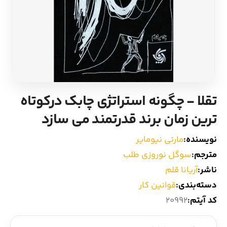
ادیان و اساطیر
سایر کشورهای اروپا
زبان خارجی
داستان کوتاه
مرجع و علمی
شعر و متون کهن
تقلا - چگونه استراتژی چابک درکوتاه
ادبیات
ترین زمان برند قدرتمند می سازد
زندگینامه
نویسنده:
مارتی نیومایر
مترجم:
سوگل نوروزی طلب
ادبیات نمایشی
ناشر:
آریانا قلم
دسته‌بندی:
قوانین کار
کد آیتم:
20992