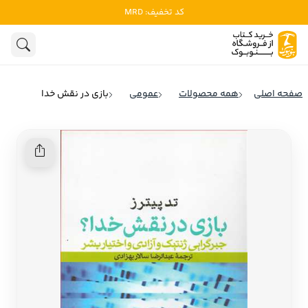
کد تخفیف: MRD
ادبیات
ادبیات ملل
هنوز جستجویی انجام نشده است.
هنر
ادبیات ایران
صفحه اصلی
همه محصولات
عمومی
بازی در نقش خدا
ادبیات آمریکا
روانشناسی
ادبیات انگلیس
تاریخ و سیاست
ادبیات فرانسه
ادبیات ایتالیا
نشریات
ادبیات روسیه
کودک و نوجوان
ادبیات آمریکای لاتین
علوم اجتماعی
ادبیات آلمان
ادبیات ترکیه
فلسفه
ادبیات آسیا