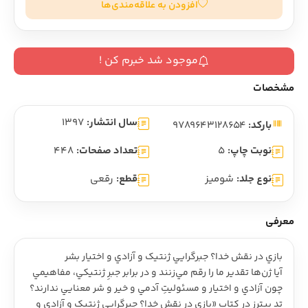
افزودن به علاقه‌مندی‌ها
موجود شد خبرم کن !
مشخصات
سال انتشار:
1397
بارکد:
9789643128654
نوبت چاپ:
5
تعداد صفحات:
448
نوع جلد:
شومیز
قطع:
رقعی
معرفی
بازي در نقش خدا؟ جبرگرايي ژنتيک و آزادي و اختيار بشر
آيا ژن‌ها تقدير ما را رقم مي‌زنند و در برابر جبرِ ژنتيکي، مفاهيمي
چون آزادي و اختيار و مسئوليتِ آدمي و خير و شر معنايي ندارند؟
تد پيترز در کتاب «بازي در نقش خدا؟ جبرگرايي ژنتيک و آزادي و