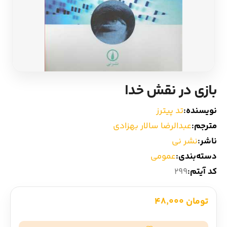
ادیان و اساطیر
سایر کشورهای اروپا
زبان خارجی
داستان کوتاه
مرجع و علمی
شعر و متون کهن
بازی در نقش خدا
ادبیات
نویسنده:
تد پیترز
مترجم:
عبدالرضا سالار بهزادی
زندگینامه
ناشر:
نشر نی
دسته‌بندی:
عمومی
ادبیات نمایشی
کد آیتم:
299
تومان 48,000