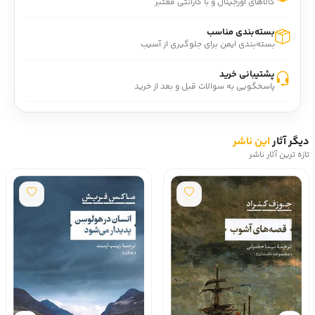
کالاهای اورجینال و با گارانتی معتبر
درباره نويسنده: تد پيترز (- 1941)، الهي‌دانِ لوتريِ اهل امريکا و
استاد الهيات سيستماتيک.
بسته‌بندی مناسب
رتبه گودريدز: 3/47 از 5.
بسته‌بندی ایمن برای جلوگیری از آسیب
پشتیبانی خرید
پاسخگویی به سوالات قبل و بعد از خرید
دیگر آثار
این ناشر
تازه ترین آثار ناشر