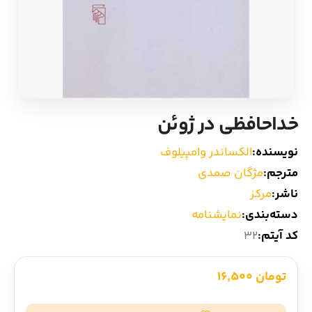
ادیان و اساطیر
سایر کشورهای اروپا
زبان خارجی
داستان کوتاه
مرجع و علمی
شعر و متون کهن
خداحافظی در ژوئن
ادبیات
نویسنده:
الکساندر وامپیلوف
مترجم:
مژگان صمدی
زندگینامه
ناشر:
مرکز
دسته‌بندی:
نمایشنامه
ادبیات نمایشی
کد آیتم:
32
تومان 16,500