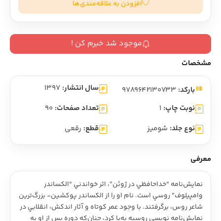
افزودن به علاقه‌مندی‌ها
موجود شد خبرم کن !
مشخصات
سال انتشار:
1397
بارکد:
9789642130733
نوبت چاپ:
1
تعداد صفحات:
90
نوع جلد:
شومیز
قطع:
رقعی
معرفی
نمايش‌نامه “خداحافظي در ژوئن”، اثر خواندني “الکساندر
وامپيلوف” روسي است. نام او را از الکساندر پوکشين- بزرگ‌ترين
شاعر روس، برگرفتند. با وجود عمر کوتاه و آثار اندکش، انقلابي در
نمايش‌نامه نويسي روسيه به‌پا کرد، چنان‌که دوره پس از او به