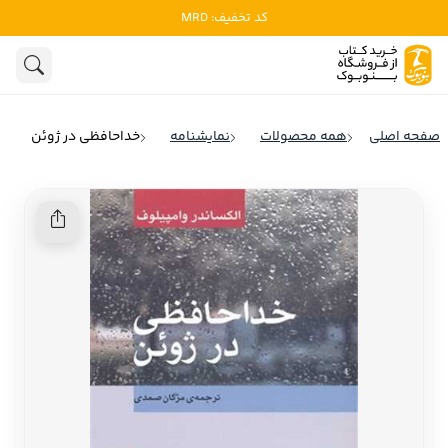
کد تخفیف: MRD
ادبیات
ادبیات ملل
هنوز جستجویی انجام نشده است.
هنر
ادبیات ایران
صفحه اصلی
همه محصولات
نمایشنامه
خداحافظی در ژوئن
ادبیات آمریکا
روانشناسی
ادبیات انگلیس
تاریخ و سیاست
ادبیات فرانسه
ادبیات ایتالیا
نشریات
ادبیات روسیه
کودک و نوجوان
ادبیات آمریکای لاتین
علوم اجتماعی
ادبیات آلمان
ادبیات ترکیه
فلسفه
ادبیات آسیا