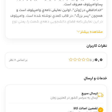
پساوامپيلوف معروف است.
“خداحافظي در ژوئن”، اولين نمايش نامه‌ي وامپيلوف است و
همچون “پسر بزرگ”، در قالب کمدي نوشته شده است. وامپيلوف
در اين نمايش‌نامه فضاي دانشجويي دهه‌ي شصت را، يعني نوع
روابط، روحيات و تا حدي نوع نگاه ساده و رمانتيک دانشجويان،
مشاهده بیشتر
هنگام فارغ التحصيلي و در آستانه ي ورود به جامعه توصيف مي
کند.
نظرات کاربران
0.0
از ۵
بر اساس 0 نظر
خدمات و ارسال
ارسال سریع
ارسال به سراسر کشور در کمترین زمان
تضمین اصالت کالا