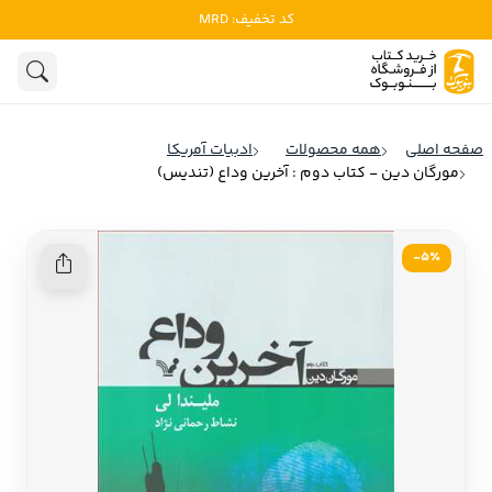
کد تخفیف: MRD
ادبیات
ادبیات ملل
هنوز جستجویی انجام نشده است.
هنر
ادبیات ایران
صفحه اصلی
همه محصولات
ادبیات آمریکا
ادبیات آمریکا
مورگان دین - کتاب دوم : آخرین وداع (تندیس)
روانشناسی
ادبیات انگلیس
تاریخ و سیاست
ادبیات فرانسه
5٪-
ادبیات ایتالیا
نشریات
ادبیات روسیه
کودک و نوجوان
ادبیات آمریکای لاتین
علوم اجتماعی
ادبیات آلمان
ادبیات ترکیه
فلسفه
ادبیات آسیا