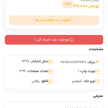
تومان 40,000
5٪-
تومان 38,000
افزودن به علاقه‌مندی‌ها
موجود شد خبرم کن !
مشخصات
سال انتشار:
1397
بارکد:
9786001823442
نوبت چاپ:
1
تعداد صفحات:
392
نوع جلد:
شومیز
قطع:
رقعی
معرفی