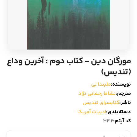
ادیان و اساطیر
سایر کشورهای اروپا
زبان خارجی
داستان کوتاه
مرجع و علمی
شعر و متون کهن
مورگان دین - کتاب دوم : آخرین وداع
ادبیات
(تندیس)
زندگینامه
نویسنده:
ملیندا لی
مترجم:
نشاط رحمانی نژاد
ادبیات نمایشی
ناشر:
کتابسرای تندیس
دسته‌بندی:
ادبیات آمریکا
کد آیتم:
3212