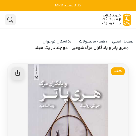
کد تخفیف: MRD
ادبیات
ادبیات ملل
هنوز جستجویی انجام نشده است.
هنر
ادبیات ایران
صفحه اصلی
همه محصولات
داستان نوجوان
ادبیات آمریکا
هری پاتر و یادگاران مرگ شومیز - دو جلد در یک مجلد
روانشناسی
ادبیات انگلیس
تاریخ و سیاست
ادبیات فرانسه
5٪-
ادبیات ایتالیا
نشریات
ادبیات روسیه
کودک و نوجوان
ادبیات آمریکای لاتین
علوم اجتماعی
ادبیات آلمان
ادبیات ترکیه
فلسفه
ادبیات آسیا