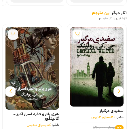
آثار دیگر
این مترجم
تازه ترین آثار مترجم
سفیدی مرگبار
هری پاتر و حفره اسرار آمیز -
ناشر:
کتابسرای تندیس
گالینگور
ناشر:
کتابسرای تندیس
تومان 590,000
5٪