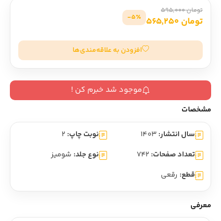
تومان 595,000
5٪-
تومان 565,250
افزودن به علاقه‌مندی‌ها
موجود شد خبرم کن !
مشخصات
سال انتشار:
1403
نوبت چاپ:
2
تعداد صفحات:
742
نوع جلد:
شومیز
قطع:
رقعی
معرفی