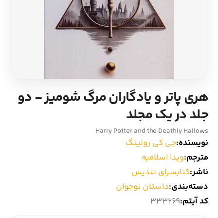
ادیان و اساطیر
سایر کشورهای اروپا
زبان خارجی
داستان کوتاه
مرجع و علمی
شعر و متون کهن
هری پاتر و یادگاران مرگ شومیز - دو
ادبیات
جلد در یک مجلد
زندگینامه
Harry Potter and the Deathly Hallows
نویسنده:
جی کی رولینگ
ادبیات نمایشی
مترجم:
ویدا اسلامیه
ناشر:
کتابسرای تندیس
دسته‌بندی:
داستان نوجوان
کد آیتم:
333269