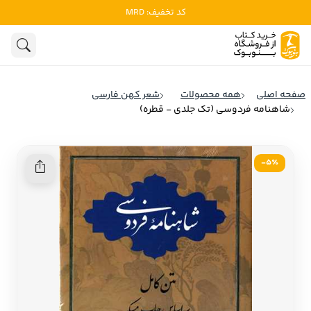
کد تخفیف: MRD
ادبیات
ادبیات ملل
هنوز جستجویی انجام نشده است.
هنر
ادبیات ایران
صفحه اصلی
همه محصولات
شعر کهن فارسی
ادبیات آمریکا
شاهنامه فردوسی (تک جلدی - قطره)
روانشناسی
ادبیات انگلیس
تاریخ و سیاست
ادبیات فرانسه
5٪-
ادبیات ایتالیا
نشریات
ادبیات روسیه
کودک و نوجوان
ادبیات آمریکای لاتین
علوم اجتماعی
ادبیات آلمان
ادبیات ترکیه
فلسفه
ادبیات آسیا