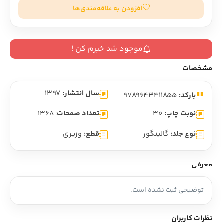
افزودن به علاقه‌مندی‌ها
موجود شد خبرم کن !
مشخصات
سال انتشار:
1397
بارکد:
9789643411855
نوبت چاپ:
30
تعداد صفحات:
1368
نوع جلد:
گالینگور
قطع:
وزیری
معرفی
توضیحی ثبت نشده است.
نظرات کاربران