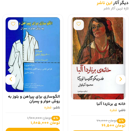
دیگر آثار
این ناشر
تازه ترین آثار ناشر
الگوسازی برای پیراهن و بلوز به
روش مولر و پسران
خانه ی برناردا آلبا
ناشر:
قطره
ناشر:
قطره
تومان 1,900,000
5٪
تومان 70,000
5٪
تومان 1,805,000
تومان 66,500