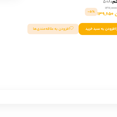
تم:
508
سایر کشورهای اروپا
5٪-
139
داستان کوتاه
افزودن به علاقه‌مندی‌ها
افزودن به سبد خرید
شعر و متون کهن
زندگینامه
ادبیات
ادبیات
زندگینامه و خاطرات
نمایشن
زندگینامه
سفرنامه
یادداشت‌ها و نامه‌ها
ادبیات نمایشی