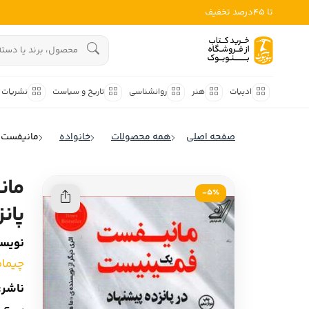
تا 45درصد تخفیف
ادبیات
هنوز جستجویی انجام نشده است.
هنر
ادبیات
هنر
روانشناسی
تاریخ و سیاست
نشریات
روانشناسی
ادبیات ملل
صفحه اصلی
همه محصولات
خانواده
مانیفست ی
ادبیات ایران
تاریخ و سیاست
ادبیات آمریکا
مان
نشریات
5٪-
ادبیات انگلیس
پان
کودک و نوجوان
ادبیات فرانسه
نویسن
ادبیات ایتالیا
علوم اجتماعی
چیمام
ادبیات روسیه
فلسفه
ناشر:
ادبیات آمریکای لاتین