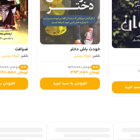
خودت باش دختر
ضیافت
ناشر:
کوله پشتی
ناشر:
کوله پشتی
تومان 519,000
تومان 169,000
5٪
5٪
تومان 493,050
تومان 160,550
افزودن به سبد خرید
افزودن به سبد
رید