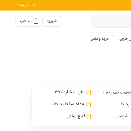
تا پایان مرداد
ورود
سبد خرید
ن خارجی
مرجع و علمی
متون کهن
اصر فارسی
هان
هن فارسی
سال انتشار:
1397
هن فارسی
تفسیر متون کهن
پ:
16
تعداد صفحات:
56
شومیز
قطع:
رقعی