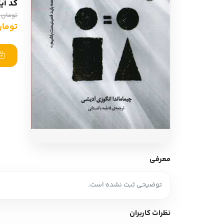
کد آی
ادبیات آلمان
ادیان و اساطیر
تومان 147,000
ادبیات ترکیه
تومان ,650
زبان خارجی
ادبیات آسیا
مرجع و علمی
سایر کشورهای اروپا
ادبیات
جستار و مقاله
آموزش نویسندگی
نقد ادبی
معرفی
طنز و گزین گویه
توضیحی ثبت نشده است.
زبان شناسی
تاریخ ادبیات
نظرات کاربران
ویرایش و ترجمه