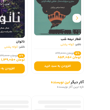
قطار نیمه شب
ناتوان
ناشر:
کوله پشتی
ناشر:
کوله پشتی
تومان 899,000
5٪
تومان 1,199,000
5٪
تومان 854,050
تومان 1,139,050
افزودن به سبد خرید
افزودن به سبد خ
آثار دیگر
این نویسنده
تازه ترین آثار نویسنده