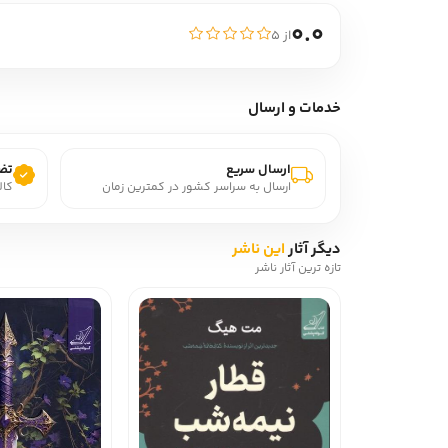
0.0
از ۵
خدمات و ارسال
ارسال سریع
تضم
ارسال به سراسر کشور در کمترین زمان
کال
دیگر آثار
این ناشر
تازه ترین آثار ناشر