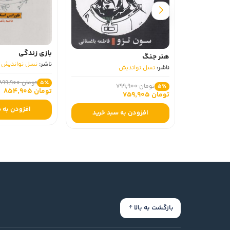
بازی زندگی
هنر جنگ
ناشر:
نسل‏ نواندیش
ناشر:
نسل‏ نواندیش
تومان 899,900
5٪
تومان 799,900
5٪
تومان 854,905
تومان 759,905
افزودن به س
افزودن به سبد خرید
بازگشت به بالا