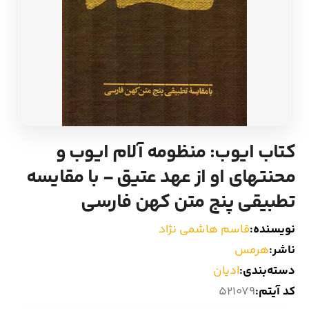
ادیان و اساطیر
سایر کشورهای اروپا
زبان خارجی
داستان کوتاه
مرجع و علمی
شعر و متون کهن
ادبیات
کتاب ایوب: منظومه آلام ایوب و
محنتهای او از عهد عتیق - با مقایسه
زندگینامه
تطبیقی پنج متن کهن فارسی
ادبیات نمایشی
نویسنده:
قاسم هاشمی نژاد
ناشر:
هرمس‏
دسته‌بندی:
ادیان
کد آیتم:
521079