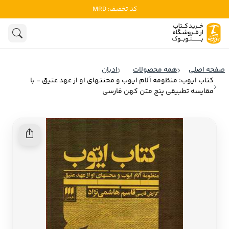
کد تخفیف: MRD
ادبیات
ادبیات ملل
هنوز جستجویی انجام نشده است.
هنر
ادبیات ایران
صفحه اصلی
همه محصولات
ادیان
ادبیات آمریکا
کتاب ایوب: منظومه آلام ایوب و محنتهای او از عهد عتیق - با
روانشناسی
مقایسه تطبیقی پنج متن کهن فارسی
ادبیات انگلیس
تاریخ و سیاست
ادبیات فرانسه
ادبیات ایتالیا
نشریات
ادبیات روسیه
کودک و نوجوان
ادبیات آمریکای لاتین
علوم اجتماعی
ادبیات آلمان
ادبیات ترکیه
فلسفه
ادبیات آسیا