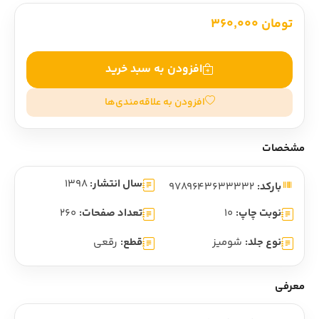
تومان 360,000
افزودن به سبد خرید
افزودن به علاقه‌مندی‌ها
مشخصات
سال انتشار:
1398
بارکد:
9789643633332
نوبت چاپ:
10
تعداد صفحات:
260
نوع جلد:
شومیز
قطع:
رقعی
معرفی