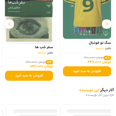
سگ تو فوتبال
سفر شب‌ ها
ناشر:
چشمه
ناشر:
چشمه
تومان 260,000
5٪
تومان 247,000
تومان 880,000
5٪
تومان 836,000
افزودن به سبد خرید
افزودن به سبد خرید
آثار دیگر
این نویسنده
تازه ترین آثار نویسنده