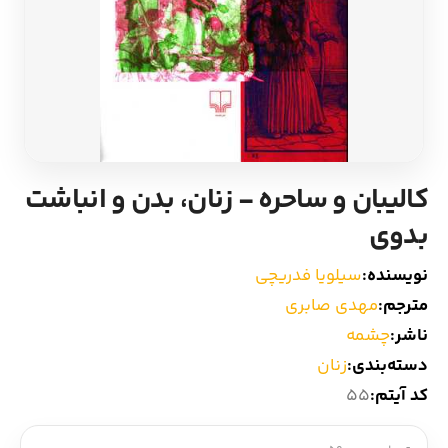
ادیان و اساطیر
سایر کشورهای اروپا
زبان خارجی
داستان کوتاه
مرجع و علمی
شعر و متون کهن
کالیبان و ساحره - زنان، بدن و انباشت
ادبیات
بدوی
زندگینامه
نویسنده:
سیلویا فدریچی
مترجم:
مهدی صابری
ادبیات نمایشی
ناشر:
چشمه
دسته‌بندی:
زنان
کد آیتم:
55