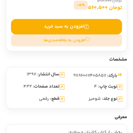
تومان 590,000
5٪-
تومان 560,500
افزودن به سبد خرید
افزودن به علاقه‌مندی‌ها
مشخصات
سال انتشار:
1397
بارکد:
9786007405857
نوبت چاپ:
4
تعداد صفحات:
432
نوع جلد:
شومیز
قطع:
رقعی
معرفی
بخشي از کتاب کاليبان و ساحره: