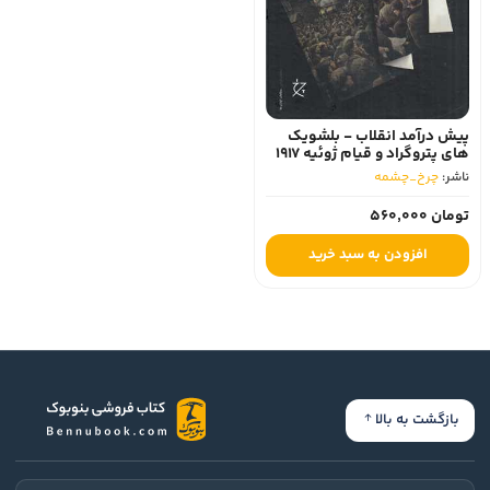
پیش درآمد انقلاب - بلشویک
های پتروگراد و قیام ژوئیه 1917
ناشر:
چرخ_چشمه
تومان 560,000
افزودن به سبد خرید
بازگشت به بالا