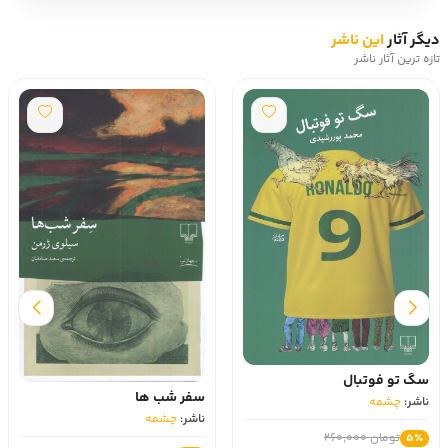
دیگر آثار
این ناشر
تازه ترین آثار ناشر
سگ تو فوتبال
سفر شب‌ ها
ناشر:
چشمه
ناشر:
چشمه
تومان 260,000
5٪