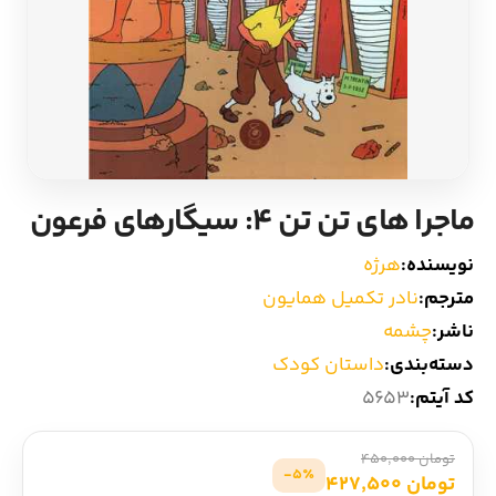
ادیان و اساطیر
سایر کشورهای اروپا
زبان خارجی
داستان کوتاه
مرجع و علمی
شعر و متون کهن
ماجرا های تن تن 4: سیگارهای فرعون
ادبیات
نویسنده:
هرژه
زندگینامه
مترجم:
نادر تکمیل همایون
ناشر:
چشمه
ادبیات نمایشی
دسته‌بندی:
داستان کودک
کد آیتم:
5653
تومان 450,000
5٪-
تومان 427,500