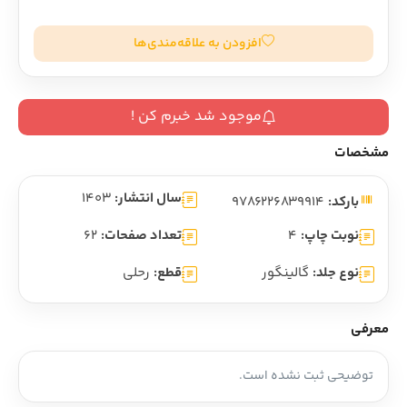
افزودن به علاقه‌مندی‌ها
موجود شد خبرم کن !
مشخصات
سال انتشار:
1403
بارکد:
9786226839914
نوبت چاپ:
4
تعداد صفحات:
62
نوع جلد:
گالینگور
قطع:
رحلی
معرفی
توضیحی ثبت نشده است.