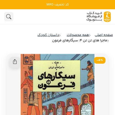
کد تخفیف: MRD
ادبیات
ادبیات ملل
هنوز جستجویی انجام نشده است.
هنر
ادبیات ایران
صفحه اصلی
همه محصولات
داستان کودک
ادبیات آمریکا
ماجرا های تن تن 4: سیگارهای فرعون
روانشناسی
ادبیات انگلیس
تاریخ و سیاست
ادبیات فرانسه
5٪-
ادبیات ایتالیا
نشریات
ادبیات روسیه
کودک و نوجوان
ادبیات آمریکای لاتین
علوم اجتماعی
ادبیات آلمان
ادبیات ترکیه
فلسفه
ادبیات آسیا