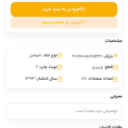
افزودن به سبد خرید
افزودن به علاقه‌مندی‌ها
مشخصات
نوع جلد:
شومیز
بارکد:
9786005865226
قطع:
وزیری
نوبت چاپ:
2
تعداد صفحات:
88
سال انتشار:
1393
معرفی
توضیحی ثبت نشده است.
نظرات کاربران