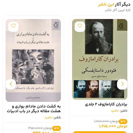
دیگر آثار
این ناشر
تازه ترین آثار ناشر
برادران کارامازوف 2 جلدی
به کشت دادن مادام بواری و
هشت مقاله دیگر در باب ادبیات
ناشر:
ناهید
ناشر:
ناهید
تومان 1,700,000
5٪
تومان 1,615,000
تومان 350,000
5٪