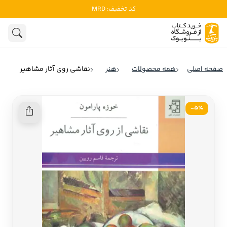
کد تخفیف: MRD
ادبیات
ادبیات ملل
هنوز جستجویی انجام نشده است.
هنر
ادبیات ایران
صفحه اصلی
همه محصولات
هنر
نقاشی روی آثار مشاهیر
ادبیات آمریکا
روانشناسی
ادبیات انگلیس
5٪-
تاریخ و سیاست
ادبیات فرانسه
ادبیات ایتالیا
نشریات
ادبیات روسیه
کودک و نوجوان
ادبیات آمریکای لاتین
علوم اجتماعی
ادبیات آلمان
ادبیات ترکیه
فلسفه
ادبیات آسیا