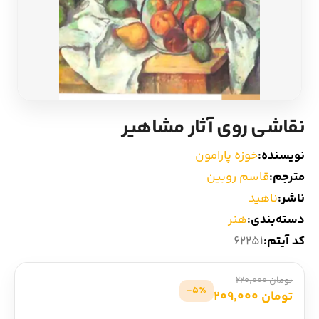
ادیان و اساطیر
سایر کشورهای اروپا
زبان خارجی
داستان کوتاه
مرجع و علمی
شعر و متون کهن
نقاشی روی آثار مشاهیر
ادبیات
نویسنده:
خوزه پارامون
مترجم:
قاسم روبین
زندگینامه
ناشر:
ناهید
دسته‌بندی:
هنر
ادبیات نمایشی
کد آیتم:
62251
تومان 220,000
5٪-
تومان 209,000