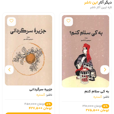
دیگر آثار
این ناشر
تازه ترین آثار ناشر
جزیره سرگردانی
به کی سلام کنم
ناشر:
گستره
ناشر:
گستره
تومان 450,000
5٪
تومان 290,000
5٪
تومان 427,500
تومان 275,500