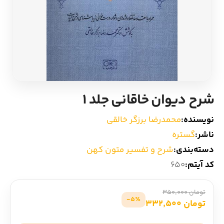
ادیان و اساطیر
سایر کشورهای اروپا
زبان خارجی
داستان کوتاه
مرجع و علمی
شعر و متون کهن
شرح دیوان خاقانی جلد 1
ادبیات
نویسنده:
محمدرضا برزگر خالقی
زندگینامه
ناشر:
گستره
دسته‌بندی:
شرح و تفسیر متون کهن
ادبیات نمایشی
کد آیتم:
650
تومان 350,000
5٪-
تومان 332,500