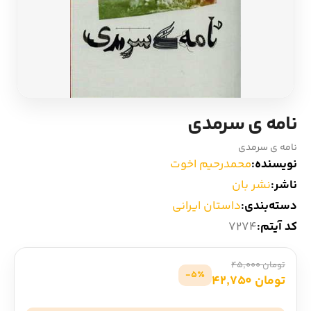
ادیان و اساطیر
سایر کشورهای اروپا
زبان خارجی
داستان کوتاه
مرجع و علمی
شعر و متون کهن
نامه ی سرمدی
ادبیات
نامه ی سرمدی
نویسنده:
محمدرحیم اخوت
زندگینامه
ناشر:
نشر بان
دسته‌بندی:
داستان ایرانی
ادبیات نمایشی
کد آیتم:
7274
تومان 45,000
5٪-
تومان 42,750