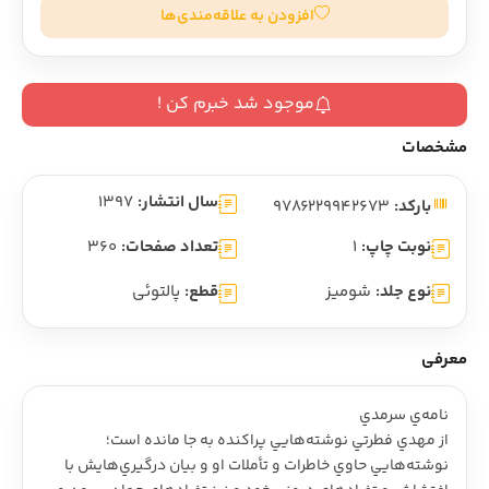
افزودن به علاقه‌مندی‌ها
موجود شد خبرم کن !
مشخصات
سال انتشار:
1397
بارکد:
9786229942673
نوبت چاپ:
1
تعداد صفحات:
360
نوع جلد:
شومیز
قطع:
پالتوئی
معرفی
نامه‌ي سرمدي
از مهدي فطرتي نوشته‌هايي پراکنده به جا مانده است؛
نوشته‌هايي حاوي خاطرات و تأملات او و بيان درگيري‌هايش با