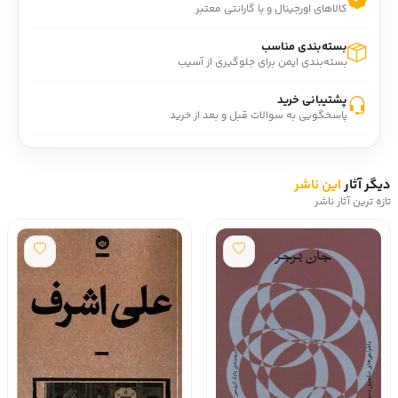
کالاهای اورجینال و با گارانتی معتبر
رمان نامه‌ي سرمدي با همکاري نشر آگاه و نشرِ بان منتشر شده
است.
بسته‌بندی مناسب
درباره نويسنده: محمدرحيم اخوت (- 1324)، داستان‌نويس و
بسته‌بندی ایمن برای جلوگیری از آسیب
منتقد ادبي ايراني.
رتبه گودريدز: 3 از 5.
پشتیبانی خرید
پاسخگویی به سوالات قبل و بعد از خرید
دیگر آثار
این ناشر
تازه ترین آثار ناشر