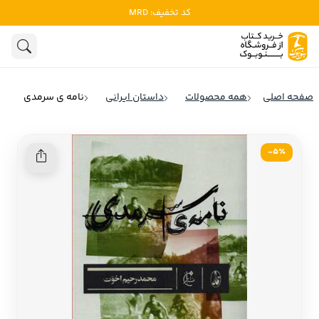
کد تخفیف: MRD
ادبیات
ادبیات ملل
هنوز جستجویی انجام نشده است.
هنر
ادبیات ایران
صفحه اصلی
همه محصولات
داستان ایرانی
نامه ی سرمدی
ادبیات آمریکا
روانشناسی
ادبیات انگلیس
5٪-
تاریخ و سیاست
ادبیات فرانسه
ادبیات ایتالیا
نشریات
ادبیات روسیه
کودک و نوجوان
ادبیات آمریکای لاتین
علوم اجتماعی
ادبیات آلمان
ادبیات ترکیه
فلسفه
ادبیات آسیا