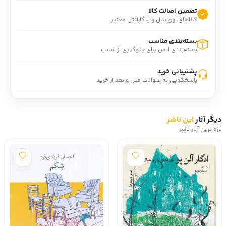
مجموعه داستان «هيچ‌کس مثل تو مال اين‌جا نيست» با ترجمه
تضمین اصالت کالا
کالاهای اورجینال و با گارانتی معتبر
فرزانه سالمي در نشر چشمه منتشر شده است.
درباره نويسنده: ميراندا جولاي (- 1974)، فيلمساز،
بسته‌بندی مناسب
فيلمنامه‌نويس، خواننده، بازيگر، داستان‌نويس و هنرمند
بسته‌بندی ایمن برای جلوگیری از آسیب
امريکايي.
پشتیبانی خرید
پاسخگویی به سوالات قبل و بعد از خرید
دیگر آثار
این ناشر
تازه ترین آثار ناشر