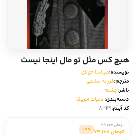
ادیان و اساطیر
سایر کشورهای اروپا
زبان خارجی
داستان کوتاه
مرجع و علمی
شعر و متون کهن
هیچ کس مثل تو مال اینجا نیست
ادبیات
نویسنده:
میراندا جولای
زندگینامه
مترجم:
فرزانه سالمی
ناشر:
چشمه
ادبیات نمایشی
دسته‌بندی:
ادبیات آمریکا
کد آیتم:
8349
تومان 78,000
5٪-
تومان 74,100