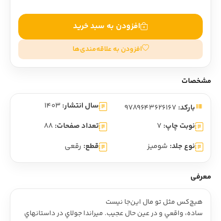
افزودن به سبد خرید
افزودن به علاقه‌مندی‌ها
مشخصات
سال انتشار:
1403
بارکد:
9789643626167
نوبت چاپ:
7
تعداد صفحات:
88
نوع جلد:
شومیز
قطع:
رقعی
معرفی
هيچ‌کس مثل تو مال اين‌جا نيست
ساده، واقعي و در عين حال عجيب. ميراندا جولاي در داستانهاي