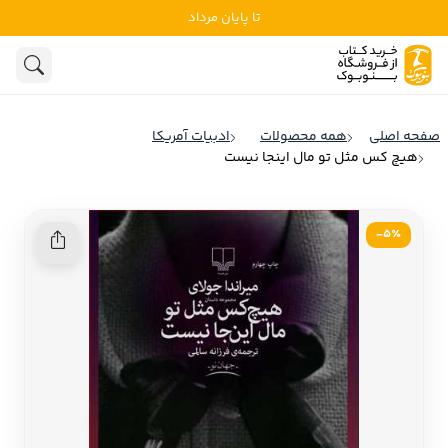
تا پایان مرداد
ادبیات
ادبیات ملل
هنوز جستجویی انجام نشده است.
هنر
ادبیات ایران
صفحه اصلی
همه محصولات
ادبیات آمریکا
ادبیات آمریکا
هیچ کس مثل تو مال اینجا نیست
روانشناسی
ادبیات انگلیس
تاریخ و سیاست
ادبیات فرانسه
5٪-
ادبیات ایتالیا
نشریات
ادبیات روسیه
کودک و نوجوان
ادبیات آمریکای لاتین
علوم اجتماعی
ادبیات آلمان
ادبیات ترکیه
فلسفه
ادبیات آسیا