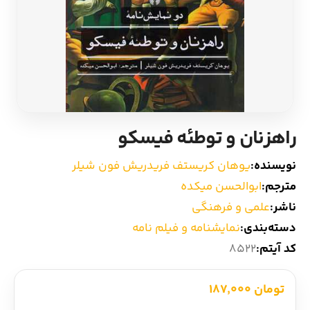
ادیان و اساطیر
سایر کشورهای اروپا
زبان خارجی
داستان کوتاه
مرجع و علمی
شعر و متون کهن
راهزنان و توطئه فیسکو
ادبیات
نویسنده:
یوهان کریستف فریدریش فون شیلر
زندگینامه
مترجم:
ابوالحسن میکده
ناشر:
علمی و فرهنگی
ادبیات نمایشی
دسته‌بندی:
نمایشنامه و فیلم نامه
کد آیتم:
8522
تومان 187,000