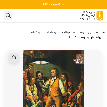
کد تخفیف: MRD
ادبیات
ادبیات ملل
هنوز جستجویی انجام نشده است.
هنر
ادبیات ایران
صفحه اصلی
همه محصولات
نمایشنامه و فیلم نامه
ادبیات آمریکا
راهزنان و توطئه فیسکو
روانشناسی
ادبیات انگلیس
تاریخ و سیاست
ادبیات فرانسه
ادبیات ایتالیا
نشریات
ادبیات روسیه
کودک و نوجوان
ادبیات آمریکای لاتین
علوم اجتماعی
ادبیات آلمان
ادبیات ترکیه
فلسفه
ادبیات آسیا