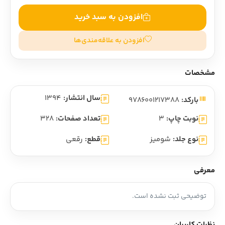
افزودن به سبد خرید
افزودن به علاقه‌مندی‌ها
مشخصات
سال انتشار:
1394
بارکد:
9786001217388
نوبت چاپ:
3
تعداد صفحات:
328
نوع جلد:
شومیز
قطع:
رقعی
معرفی
توضیحی ثبت نشده است.
نظرات کاربران