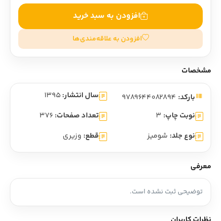
افزودن به سبد خرید
افزودن به علاقه‌مندی‌ها
مشخصات
سال انتشار:
1395
بارکد:
9789644082894
نوبت چاپ:
3
تعداد صفحات:
376
نوع جلد:
شومیز
قطع:
وزیری
معرفی
توضیحی ثبت نشده است.
نظرات کاربران