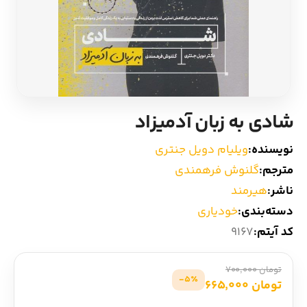
ادیان و اساطیر
سایر کشورهای اروپا
زبان خارجی
داستان کوتاه
مرجع و علمی
شعر و متون کهن
شادی به زبان آدمیزاد
ادبیات
نویسنده:
ویلیام دویل جنتری
مترجم:
گلنوش فرهمندی
زندگینامه
ناشر:
هیرمند
دسته‌بندی:
خودیاری
ادبیات نمایشی
کد آیتم:
9167
تومان 700,000
5٪-
تومان 665,000