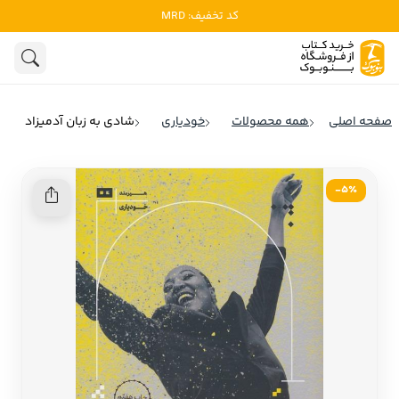
کد تخفیف: MRD
ادبیات
ادبیات ملل
هنوز جستجویی انجام نشده است.
هنر
ادبیات ایران
صفحه اصلی
همه محصولات
خودیاری
شادی به زبان آدمیزاد
ادبیات آمریکا
روانشناسی
ادبیات انگلیس
5٪-
تاریخ و سیاست
ادبیات فرانسه
ادبیات ایتالیا
نشریات
ادبیات روسیه
کودک و نوجوان
ادبیات آمریکای لاتین
علوم اجتماعی
ادبیات آلمان
ادبیات ترکیه
فلسفه
ادبیات آسیا