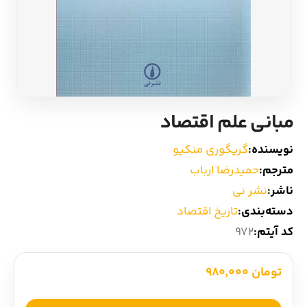
ادیان و اساطیر
سایر کشورهای اروپا
زبان خارجی
داستان کوتاه
مرجع و علمی
شعر و متون کهن
مبانی علم اقتصاد
ادبیات
نویسنده:
گریگوری منکیو
مترجم:
حمیدرضا ارباب
زندگینامه
ناشر:
نشر نی
دسته‌بندی:
تاریخ اقتصاد
ادبیات نمایشی
کد آیتم:
972
تومان 980,000