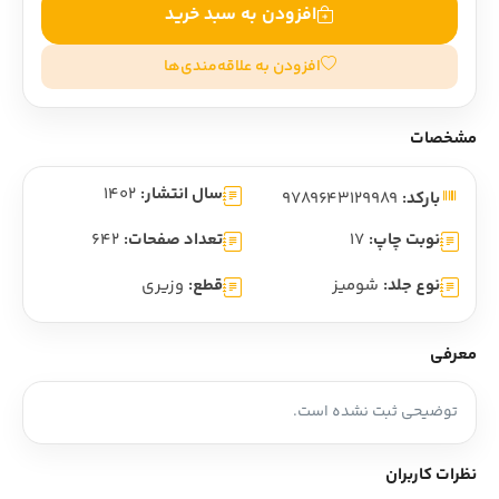
افزودن به سبد خرید
افزودن به علاقه‌مندی‌ها
مشخصات
سال انتشار:
1402
بارکد:
9789643129989
نوبت چاپ:
17
تعداد صفحات:
642
نوع جلد:
شومیز
قطع:
وزیری
معرفی
توضیحی ثبت نشده است.
نظرات کاربران