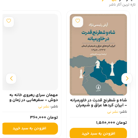
تازه ترین آثار ناشر
مهمان سرای رهروی خانه به
دوش - سفرهایی در زمان و
شاه و شطرنج قدرت در خاورمیانه
مکان
- ایران کردها عراق و شیعیان
ناشر:
نشر نی
لبنان 1337-1357
ناشر:
نشر نی
تومان 360,000
تومان 1,580,000
افزودن به سبد خرید
افزودن به سبد خرید