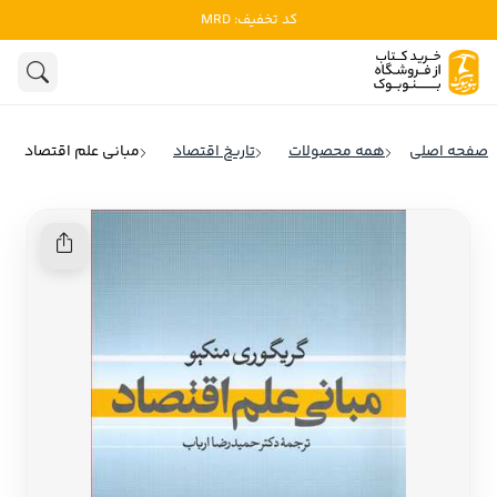
کد تخفیف: MRD
ادبیات
ادبیات ملل
هنوز جستجویی انجام نشده است.
هنر
ادبیات ایران
صفحه اصلی
همه محصولات
تاریخ اقتصاد
مبانی علم اقتصاد
ادبیات آمریکا
روانشناسی
ادبیات انگلیس
تاریخ و سیاست
ادبیات فرانسه
ادبیات ایتالیا
نشریات
ادبیات روسیه
کودک و نوجوان
ادبیات آمریکای لاتین
علوم اجتماعی
ادبیات آلمان
ادبیات ترکیه
فلسفه
ادبیات آسیا