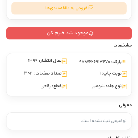
افزودن به علاقه‌مندی‌ها
موجود شد خبرم کن !
مشخصات
سال انتشار:
1399
بارکد:
9786226913270
نوبت چاپ:
1
تعداد صفحات:
304
نوع جلد:
شومیز
قطع:
رقعی
معرفی
توضیحی ثبت نشده است.