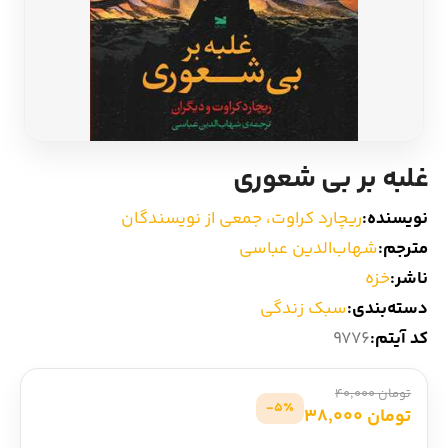
ادیان و اساطیر
سایر کشورهای اروپا
زبان خارجی
داستان کوتاه
مرجع و علمی
شعر و متون کهن
غلبه بر بی شعوری
ادبیات
نویسنده:
ریچارد کراوت، جمعی از نویسندگان
مترجم:
شهاب‌الدین عباسی
زندگینامه
ناشر:
خزه
دسته‌بندی:
سبک زندگی
ادبیات نمایشی
کد آیتم:
9776
تومان 40,000
5٪-
تومان 38,000