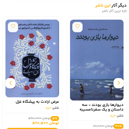
دیگر آثار
این ناشر
تازه ترین آثار ناشر
عرض ارادت به پیشگاه غزل
دیوارها بازی بودند - سه
ناشر:
خزه
داستان و یک سفرنامسیبه
ناشر:
خزه
تومان 590,000
5٪
تومان 560,500
تومان 80,000
30٪