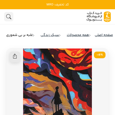
کد تخفیف: MRD
ادبیات
ادبیات ملل
هنوز جستجویی انجام نشده است.
هنر
ادبیات ایران
صفحه اصلی
همه محصولات
سبک زندگی
غلبه بر بی شعوری
ادبیات آمریکا
روانشناسی
ادبیات انگلیس
5٪-
تاریخ و سیاست
ادبیات فرانسه
ادبیات ایتالیا
نشریات
ادبیات روسیه
کودک و نوجوان
ادبیات آمریکای لاتین
علوم اجتماعی
ادبیات آلمان
ادبیات ترکیه
فلسفه
ادبیات آسیا