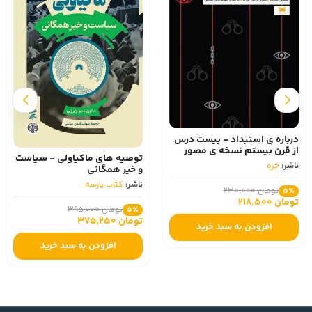
درباره ی استبداد - بیست درس
از قرن بیستم نسخه ی مصور
توصیه های ماکیاولی - سیاست
ناشر:
خزه
و خیر همگانی
ناشر:
کتاب پارسه
تومان 230,000
5٪
تومان 218,500
تومان 395,000
5٪
تومان 375,250
افزودن به سبد خرید
افزودن به سبد خرید