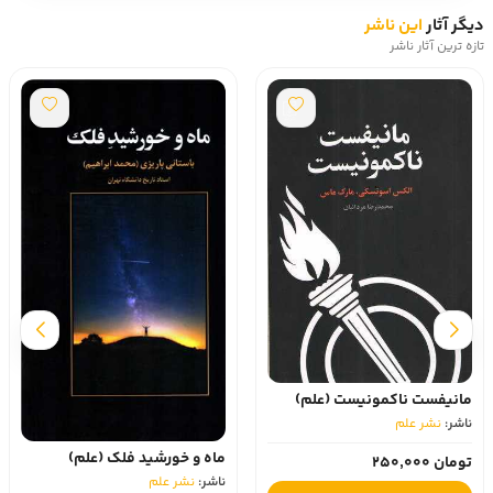
دیگر آثار
این ناشر
تازه ترین آثار ناشر
مانیفست ناکمونیست (علم)
ناشر:
نشر علم
ماه و خورشید فلک (علم)
تومان 250,000
ناشر:
نشر علم