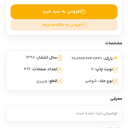
افزودن به سبد خرید
افزودن به علاقه‌مندی‌ها
مشخصات
سال انتشار:
1398
بارکد:
9789642247431
نوبت چاپ:
8
تعداد صفحات:
422
نوع جلد:
شومیز
قطع:
وزیری
معرفی
توضیحی ثبت نشده است.