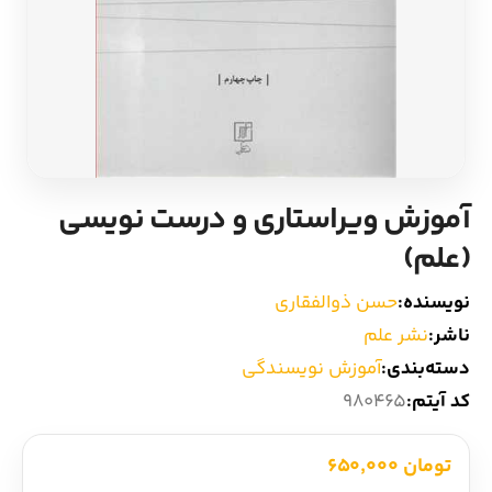
ادیان و اساطیر
سایر کشورهای اروپا
زبان خارجی
داستان کوتاه
مرجع و علمی
شعر و متون کهن
آموزش ویراستاری و درست نویسی
ادبیات
(علم)
زندگینامه
نویسنده:
حسن ذوالفقاری
ناشر:
نشر علم
ادبیات نمایشی
دسته‌بندی:
آموزش نویسندگی
کد آیتم:
980465
تومان 650,000