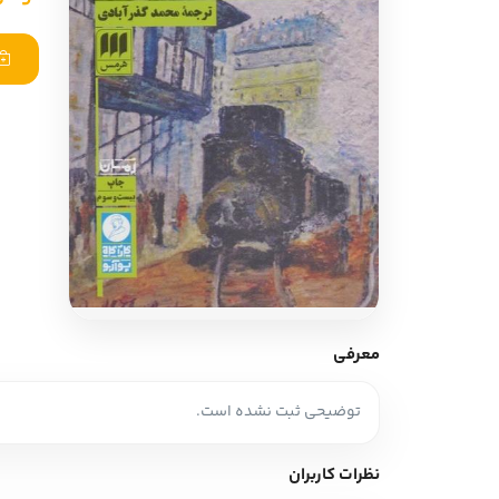
ادبیات آلمان
ادیان و اساطیر
ادبیات ترکیه
زبان خارجی
ادبیات آسیا
مرجع و علمی
سایر کشورهای اروپا
ادبیات
جستار و مقاله
آموزش نویسندگی
نقد ادبی
معرفی
طنز و گزین گویه
توضیحی ثبت نشده است.
زبان شناسی
تاریخ ادبیات
نظرات کاربران
ویرایش و ترجمه