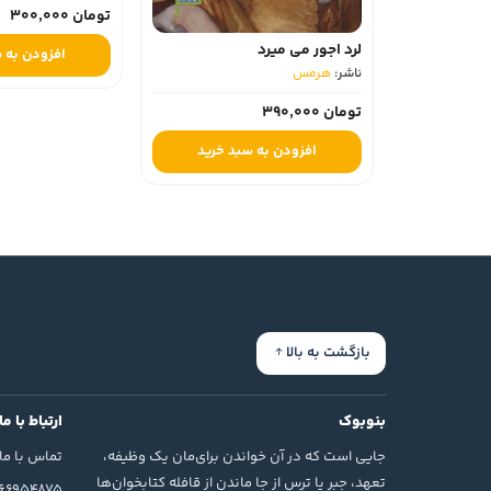
تومان 300,000
لرد اجور می میرد
افزودن به سبد
ناشر:
هرمس‏
تومان 390,000
افزودن به سبد خرید
بازگشت به بالا
بنوبوک
ارتباط با ما
جایی است که در آن خواندن برای‌مان یک وظیفه،
تماس با ما
تعهد، جبر یا ترس از جا ماندن از قافله کتابخوان‌ها
166954875