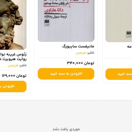
مانیفست سایبورگ
مه
ناشر:
هرمس‏
زئوس غریبه نواز
روایت هیوبرت 
تومان 340,000
ناشر:
هرمس‏
افزودن به سبد خرید
سبد خرید
تومان 129,000
افزودن به
موردی یافت نشد