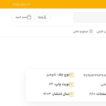
تا پایان مرداد
ورود
سبد خرید
ن خارجی
مرجع و علمی
متون کهن
اصر فارسی
هان
هن فارسی
نوع جلد:
شومیز
هن فارسی
تفسیر متون کهن
عی
نوبت چاپ:
23
فحات:
280
سال انتشار:
1403