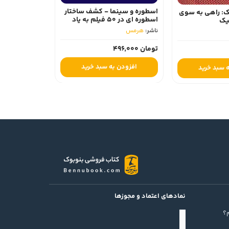
نگارش فیلمنامه 
اسطوره و سینما - کشف ساختار
 راهی به سوی
ناشر:
کتاب آبان
اسطوره ای در 50 فیلم به یاد
ماندنی
ناشر:
هرمس‏
تومان 980,000
5٪
تومان 931,000
تومان 496,000
افزودن به
افزودن به سبد خرید
بد خرید
نمادهای اعتماد و مجوزها
؟