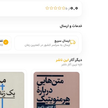
0.0
از ۵
خدمات و ارسال
ارسال سریع
تضم
ارسال به سراسر کشور در کمترین زمان
کال
دیگر آثار
این ناشر
تازه ترین آثار ناشر