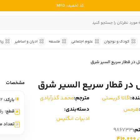
کد تخفیف: MRD
ادبیات ملل
ادبیات ایران
کودک و نوجوان
علوم اجتماعی
فلسفه
ادیان و اساطیر
زبا
ادبیات آمریکا
داستان کوتاه
شعر و 
ادبیات انگلیس
ل در قطار سریع السیر شرق
داستان کوتاه ایرانی
شعر مع
ادبیات فرانسه
داستان کوتاه خارجی
شعر ج
 در قطار سریع السیر شرق
ادبیات ایتالیا
مشخصات
متون ک
ادبیات روسیه
ده:
اگاتا کریستی
مترجم:
محمـد گذرآبادی
بارکد:
9781043636012
شعر ک
ادبیات آمریکای لاتین
هرمس‏
دسته‌بندی:
شرح و 
قطع:
رق
ادبیات آلمان
ادبیات انگلیس
تعداد ص
ادبیات ترکیه
تم:
986733
410
ادبیات آسیا