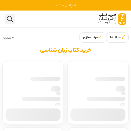
تا پایان مرداد
ادبیات
ادبیات ملل
هنوز جستجویی انجام نشده است.
هنر
ادبیات ایران
فیلترها
مرتب‌سازی
۰ نتیجه
ادبیات آمریکا
روانشناسی
خرید کتاب زبان شناسی
ادبیات انگلیس
تاریخ و سیاست
ادبیات فرانسه
ادبیات ایتالیا
نشریات
ادبیات روسیه
کودک و نوجوان
ادبیات آمریکای لاتین
علوم اجتماعی
ادبیات آلمان
ادبیات ترکیه
فلسفه
ادبیات آسیا