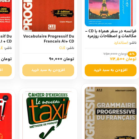
فرانسه در سفر همراه با CD -
مکالمات و اصطلاحات روزمره
sif Du
Vocabulaire Progressif Du
فرانسه
.1 + CD
Francais A1+ CD
ناشر:
استاندارد
ناشر:
CLE
ناشر:
LE
تومان 750,000
5٪
تومان 712,500
تومان 90,000
تومان 75,000
افزودن به سبد خرید
افزودن به سبد خرید
اف