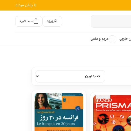
تا پایان مرداد
ورود
سبد خرید
ن خارجی
مرجع و علمی
متون کهن
اصر فارسی
هان
هن فارسی
هن فارسی
تفسیر متون کهن