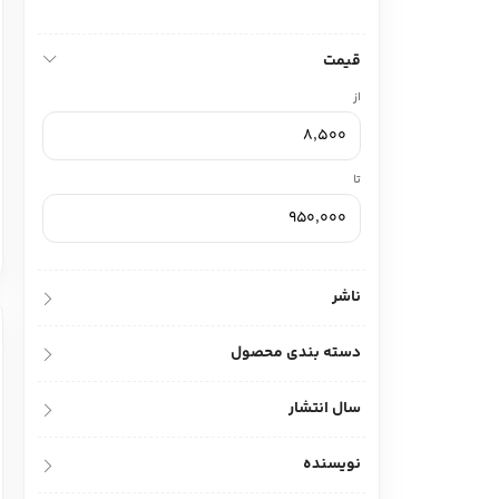
ادبیات آلمان
ادیان و اساطیر
ادبیات ترکیه
قیمت
زبان خارجی
ادبیات آسیا
از
مرجع و علمی
سایر کشورهای اروپا
تا
ادبیات
جستار و مقاله
ناشر
آموزش نویسندگی
نقد ادبی
دسته بندی محصول
طنز و گزین گویه
سال انتشار
زبان شناسی
تاریخ ادبیات
نویسنده
ویرایش و ترجمه