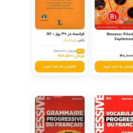
فرانسه در 30 روز - A2
Nouevo: Prism
Suplemen
ناشر:
شباهنگ
تومان 950,000
5٪
تومان 902,500
 نمایشی
زودن به سبد خرید
افزودن به سبد خرید
امه و فیلمنامه