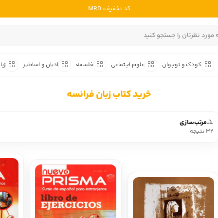
کد تخفیف: MRD
ادبیات ملل
ادبیات ایران
کودک و نوجوان
علوم اجتماعی
فلسفه
ادیان و اساطیر
زبا
ادبیات آمریکا
داستان کوتاه
شعر و 
ادبیات انگلیس
خرید کتاب زبان فرانسه
داستان کوتاه ایرانی
شعر مع
ادبیات فرانسه
داستان کوتاه خارجی
شعر ج
مرتب‌سازی
ادبیات ایتالیا
۳۲ نتیجه
متون ک
ادبیات روسیه
شعر ک
ادبیات آمریکای لاتین
شرح و 
ادبیات آلمان
ادبیات ترکیه
ادبیات آسیا