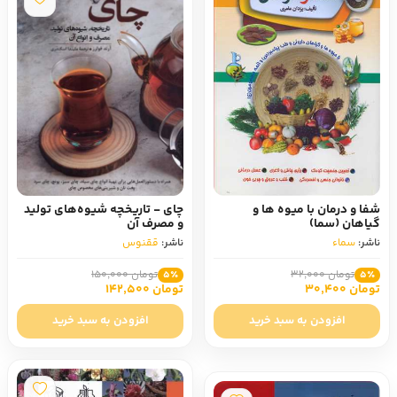
شفا و درمان با میوه ها و
چای - تاریخچه شیوه‌های تولید
گیاهان (سما)
و مصرف آن
ناشر:
سماء
ناشر:
ققنوس
تومان 32,000
تومان 150,000
5٪
5٪
تومان 30,400
تومان 142,500
افزودن به سبد خرید
افزودن به سبد خرید