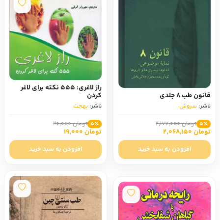
راز لاغری: 555 نکته برای لاغر
قانون طب 8 جلدی
کردن
ناشر:
سروش
ناشر:
بهجت
تومان 2,177,000
تومان 20,000
5٪
5٪
تومان 2,068,150
تومان 19,000
افزودن به سبد خرید
افزودن به سبد خرید