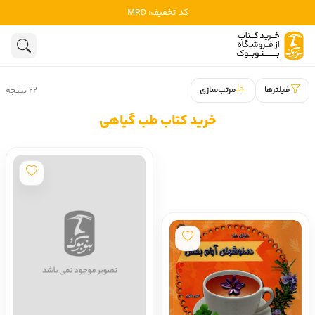
کد تخفیف: MRD
ادبیات
ادبیات ملل
هنوز جستجویی انجام نشده است.
هنر
ادبیات ایران
فیلترها
مرتب‌سازی
۲۲ نتیجه
ادبیات آمریکا
روانشناسی
خرید کتاب طب گیاهی
ادبیات انگلیس
تاریخ و سیاست
ادبیات فرانسه
ادبیات ایتالیا
نشریات
ادبیات روسیه
کودک و نوجوان
ادبیات آمریکای لاتین
علوم اجتماعی
ادبیات آلمان
ادبیات ترکیه
فلسفه
ادبیات آسیا