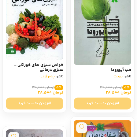
خواص سبزی های خوراکی -
طب آیورودا
سبزی درمانی
ناشر:
بهجت
ناشر:
پیام آزادی
تومان 30,000
تومان 30,000
5٪
5٪
تومان 28,500
تومان 28,500
افزودن به سبد خرید
افزودن به سبد خرید