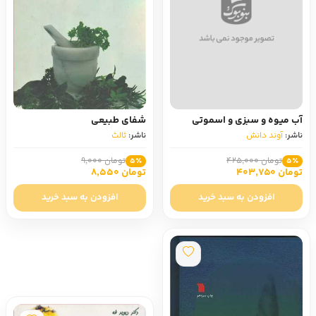
آب میوه و سبزی و اسموتی
شفای طبیعی
ناشر:
آوند دانش
ناشر:
ثالث
تومان 425,000
تومان 9,000
5٪
5٪
تومان 403,750
تومان 8,550
افزودن به سبد خرید
افزودن به سبد خرید