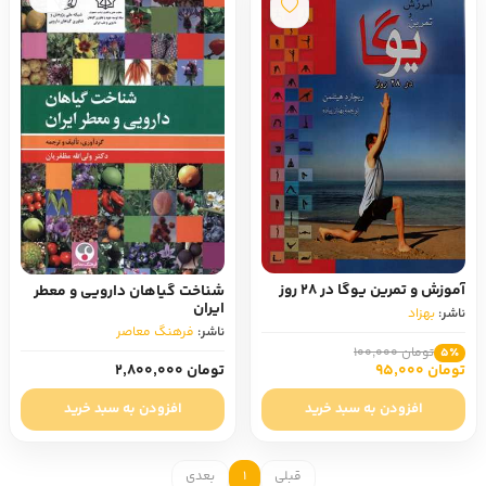
آموزش و تمرین یوگا در 28 روز
شناخت گیاهان دارویی و معطر
ایران
ناشر:
بهزاد
ناشر:
فرهنگ معاصر
تومان 100,000
5٪
تومان 95,000
تومان 2,800,000
افزودن به سبد خرید
افزودن به سبد خرید
قبلی
1
بعدی