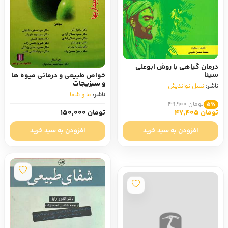
درمان گیاهی با روش ابوعلی
سینا
خواص طبیعی و درمانی میوه ها
و سبزیجات
ناشر:
نسل‏ نواندیش
ناشر:
ما و شما
تومان 49,900
5٪
تومان 47,405
تومان 150,000
افزودن به سبد خرید
افزودن به سبد خرید