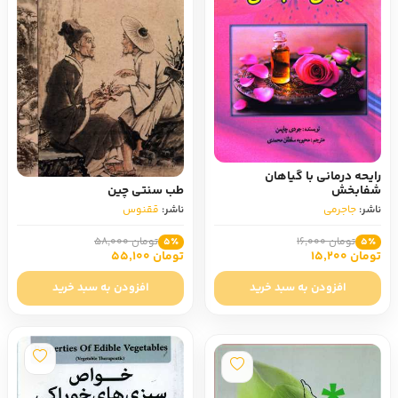
رایحه درمانی با گیاهان
شفابخش
طب سنتی چین
ناشر:
جاجرمی
ناشر:
ققنوس
تومان 16,000
تومان 58,000
5٪
5٪
تومان 15,200
تومان 55,100
افزودن به سبد خرید
افزودن به سبد خرید