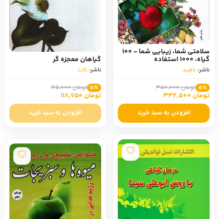
سلامتی شما، زیبایی شما - 100
گیاه، 1000 استفاده
گیاهان معجزه گر
ناشر:
ناهید
ناشر:
ثالث
تومان 350,000
تومان 125,000
5٪
5٪
تومان 332,500
تومان 118,750
افزودن به سبد خرید
افزودن به سبد خرید