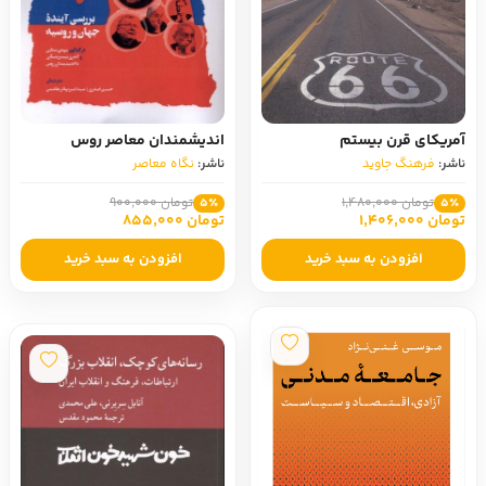
آمریکای قرن بیستم
اندیشمندان معاصر روس
ناشر:
فرهنگ جاوید
ناشر:
نگاه معاصر
تومان 1,480,000
تومان 900,000
5٪
5٪
تومان 1,406,000
تومان 855,000
افزودن به سبد خرید
افزودن به سبد خرید