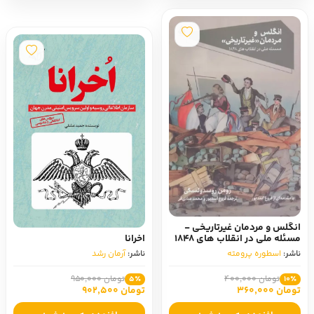
انگلس و مردمان غیرتاریخی -
مسئله ملی در انقلاب های 1848
اخرانا
ناشر:
اسطوره پرومته
ناشر:
آرمان رشد
تومان 400,000
تومان 950,000
5٪
10٪
تومان 360,000
تومان 902,500