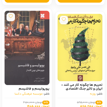
تحریم ها چگونه کار می کند -
ایران و تاثیر جنگ اقتصادی
پوپولیسم و فاشیسم
ناشر:
روزنه
ناشر:
موسسه فرهنگی دکسا
تومان 595,000
تومان 450,000
10٪
5٪
تومان 565,250
تومان 405,000