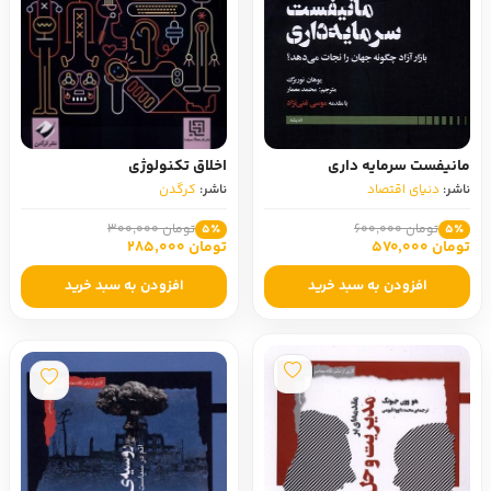
مانیفست سرمایه داری
اخلاق تکنولوژی
ناشر:
دنیای اقتصاد
ناشر:
کرگدن
تومان 600,000
تومان 300,000
5٪
5٪
تومان 570,000
تومان 285,000
افزودن به سبد خرید
افزودن به سبد خرید