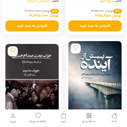
ناشر:
سوره مهر
ناشر:
نگارستان اندیشه
تومان 395,000
تومان 3,300,000
5٪
5٪
تومان 375,250
تومان 3,135,000
افزودن به سبد خرید
افزودن به سبد خرید
خانه
دسته‌بندی
خرید
علاقه‌مندی‌ها
ورود
پیش از آینده
حزب بعث صدام حسین