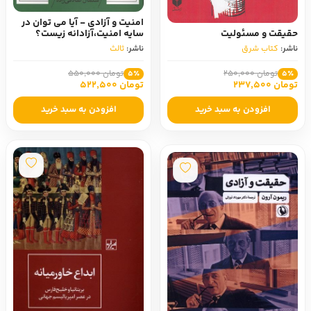
امنیت و آزادی - آیا می توان در
حقیقت و مسئولیت
سایه امنیت،آزادانه زیست؟
ناشر:
کتاب شرق
ناشر:
ثالث
تومان 250,000
تومان 550,000
5٪
5٪
تومان 237,500
تومان 522,500
افزودن به سبد خرید
افزودن به سبد خرید