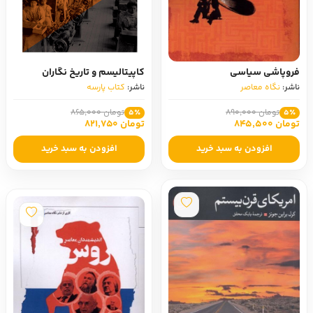
فروپاشی سیاسی
کاپیتالیسم و تاریخ نگاران
ناشر:
نگاه معاصر
ناشر:
کتاب پارسه
تومان 890,000
تومان 865,000
5٪
5٪
تومان 845,500
تومان 821,750
افزودن به سبد خرید
افزودن به سبد خرید