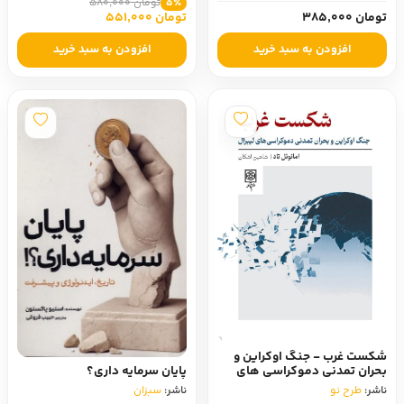
تومان 580,000
5٪
تومان 385,000
تومان 551,000
افزودن به سبد خرید
افزودن به سبد خرید
شکست غرب - جنگ اوکراین و
بحران تمدنی دموکراسی‌ های
پایان سرمایه داری؟
لیبرال
ناشر:
طرح نو
ناشر:
سبزان