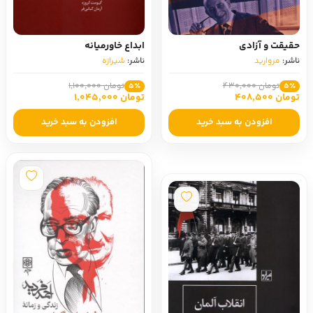
حقیقت و آزادی
ابداع خاورمیانه
ناشر:
مروارید
ناشر:
شیرازه
تومان 430,000
تومان 1,100,000
5٪
5٪
تومان 408,500
تومان 1,045,000
افزودن به سبد خرید
افزودن به سبد خرید