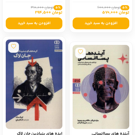
تومان 600,000
تومان 310,000
5٪
5٪
تومان 570,000
تومان 294,500
افزودن به سبد خرید
افزودن به سبد خرید
آینده های پساانسانی
ایده های بنیادین جان لاک