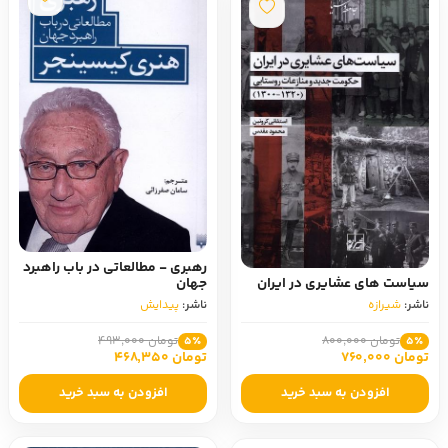
رهبری - مطالعاتی‌ در باب‌ راهبرد
سیاست‌ های عشایری در ایران
جهان
ناشر:
شیرازه
ناشر:
پیدایش
تومان 800,000
تومان 493,000
5٪
5٪
تومان 760,000
تومان 468,350
افزودن به سبد خرید
افزودن به سبد خرید