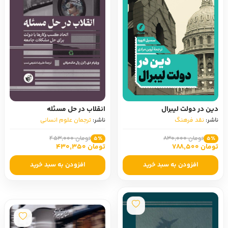
دین در دولت لیبرال
انقلاب در حل مسئله
ناشر:
نقد فرهنگ
ناشر:
ترجمان علوم انسانی
تومان 830,000
تومان 453,000
5٪
5٪
تومان 788,500
تومان 430,350
افزودن به سبد خرید
افزودن به سبد خرید