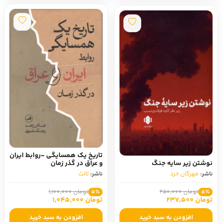
تاریخ یک همسایگی -روابط ایران
نوشتن زیر سایه جنگ
و عراق در گذر زمان
ناشر:
مهرگان خرد
ناشر:
ثالث
تومان 250,000
تومان 1,100,000
5٪
5٪
تومان 237,500
تومان 1,045,000
افزودن به سبد خرید
افزودن به سبد خرید