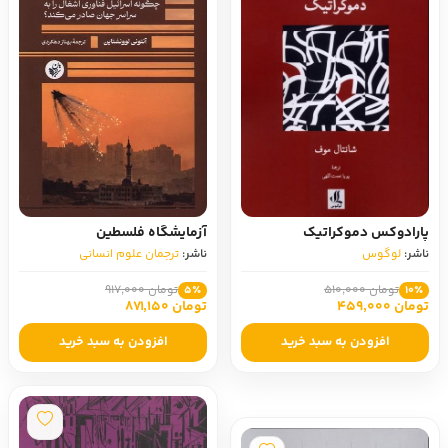
پارادوکس دموکراتیک
آزمایشگاه فلسطین
ناشر:
لوگوس
ناشر:
ترجمان علوم انسانی
تومان 510,000
تومان 917,000
5٪
10٪
تومان 459,000
تومان 871,150
افزودن به سبد خرید
افزودن به سبد خرید