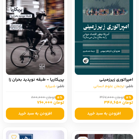
امپراتوری زیرزمینی
پریکاریا - طبقه‌ نوپدید بحران‌ زا
ناشر:
ترجمان علوم انسانی
ناشر:
شیرازه
تومان 367,000
تومان 800,000
5٪
5٪
تومان 348,650
تومان 760,000
افزودن به سبد خرید
افزودن به سبد خرید