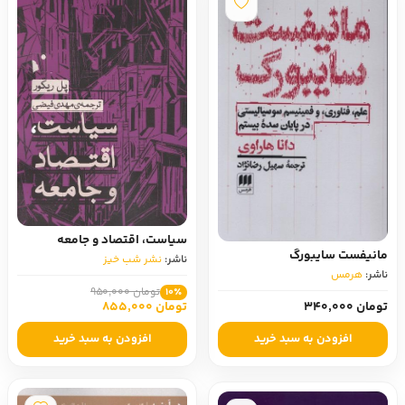
سیاست، اقتصاد و جامعه
مانیفست سایبورگ
ناشر:
نشر شب خیز
ناشر:
هرمس‏
تومان 950,000
10٪
تومان 340,000
تومان 855,000
افزودن به سبد خرید
افزودن به سبد خرید