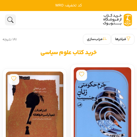
تا پایان مرداد
ادبیات
ادبیات ملل
هنوز جستجویی انجام نشده است.
هنر
ادبیات ایران
فیلترها
مرتب‌سازی
۱۸۱ نتیجه
ادبیات آمریکا
روانشناسی
خرید کتاب علوم سیاسی
ادبیات انگلیس
تاریخ و سیاست
ادبیات فرانسه
ادبیات ایتالیا
نشریات
ادبیات روسیه
کودک و نوجوان
ادبیات آمریکای لاتین
علوم اجتماعی
ادبیات آلمان
ادبیات ترکیه
فلسفه
ادبیات آسیا