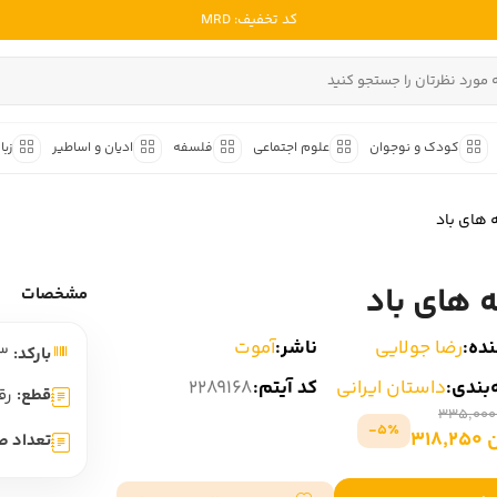
کد تخفیف: MRD
ادبیات ملل
ادبیات ایران
کودک و نوجوان
علوم اجتماعی
فلسفه
ادیان و اساطیر
زبا
ادبیات آمریکا
داستان کوتاه
شعر و 
ادبیات انگلیس
‌ های باد
داستان کوتاه ایرانی
شعر مع
ادبیات فرانسه
داستان کوتاه خارجی
شعر ج
ه‌ های باد
ادبیات ایتالیا
مشخصات
متون ک
ادبیات روسیه
ده:
رضا جولایی
ناشر:
آموت
بارکد:
9786006605463
شعر ک
ادبیات آمریکای لاتین
بندی:
داستان ایرانی
کد آیتم:
2289168
شرح و 
قطع:
رق
ادبیات آلمان
5٪-
318
تعداد ص
ادبیات ترکیه
ادبیات آسیا