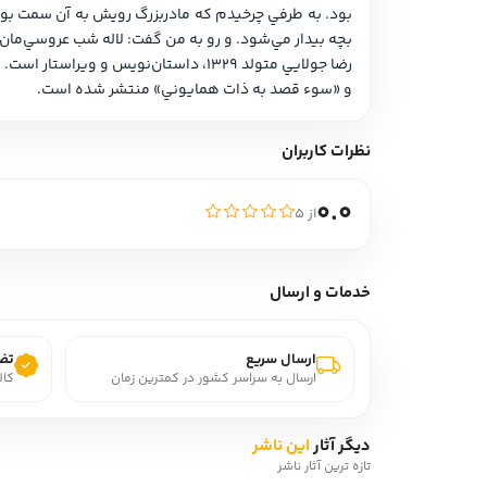
بچه بيدار مي‌شود. و رو به من گفت: لاله‌ شب عروسي‌مان است. زمان شاه صاحبقران. حالا بخواب باباجان. گفتم: چرا سر و صورتت زخمي شده؟ آقاجان. سرفه‌اي کرد و گفت: پذيرايي قزاق‌هاست!»
و «سوء قصد به ذات همايوني» منتشر شده است.
نظرات کاربران
0.0
از ۵
خدمات و ارسال
ارسال سریع
تضم
ارسال به سراسر کشور در کمترین زمان
کال
دیگر آثار
این ناشر
تازه ترین آثار ناشر