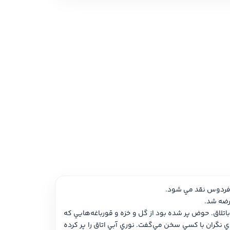
 نمایشی
امه و فیلمنامه
در بخشي از داستان «برکه‌هاي باد» در اين مجموعه مي‌خوانيم: «تمام هفته باران باريد. از زمين و زمان آب مي‌چکيد. باغچه‌ها شده بود باتلاق. حوض پر شده بود از گل و خزه و قورباغه‌هايي که 
معلوم نبود از کجا آمده‌اند. از پدربزرگ هيچ خبري نبود تا نيمه شب هشتم که باز از خواب بيدار شدم و باز مادربزرگ را ديدم که با چهره‌اي نگران با کسي سخن مي‌گفت. نوري آبي اتاق را پر کرده 