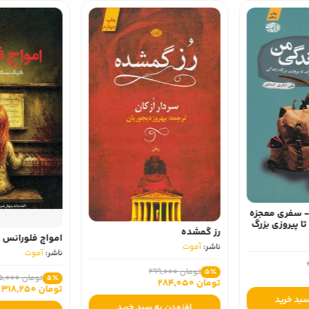
 سفری معجزه‌
تا پیروزی بزرگ
رز گمشده
امواج فلورانس
ناشر:
آموت
ناشر:
آموت
تومان 299,000
5٪
تومان 335,000
5٪
تومان 284,050
تومان 318,250
سبد خرید
افزودن به سبد خرید