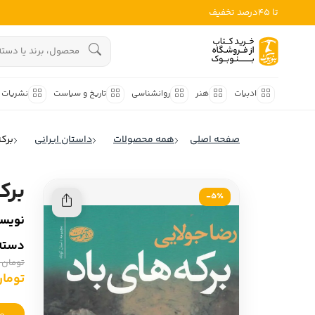
تا 45درصد تخفیف
ادبیات
هنوز جستجویی انجام نشده است.
هنر
ادبیات
هنر
روانشناسی
تاریخ و سیاست
نشریات
روانشناسی
ادبیات ملل
صفحه اصلی
همه محصولات
داستان ایرانی
برکه
ادبیات ایران
تاریخ و سیاست
ادبیات آمریکا
برک
نشریات
5٪-
ادبیات انگلیس
نویسن
کودک و نوجوان
ادبیات فرانسه
دسته‌
ادبیات ایتالیا
علوم اجتماعی
تومان 335,000
ادبیات روسیه
تومان ,250
فلسفه
ادبیات آمریکای لاتین