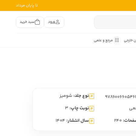
تا پایان مرداد
ورود
سبد خرید
ن خارجی
مرجع و علمی
متون کهن
اصر فارسی
هان
هن فارسی
نوع جلد:
شومیز
هن فارسی
تفسیر متون کهن
عی
نوبت چاپ:
3
فحات:
240
سال انتشار:
1404