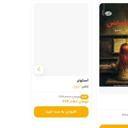
استونر
ناشر:
آموت
تومان 699,000
5٪
تومان 664,050
افزودن به سبد خرید