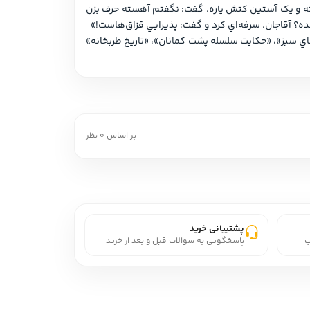
بود. به طرفي چرخيدم که مادربزرگ رويش به آن سمت بود. پدربزرگ روي صندلي نشسته بود. سر و صورتش زخمي بود و عينکش شکسته و يک آستين کتش پاره. گفت: نگفتم آهسته حرف بزن 
رضا جولايي متولد 1329، داستان‌نويس و ويراستار است. از وي تا کنون آثاري مانند «جامه به خوناب»، «سيماب و کيمياي جان»، «باران هاي سبز»، «حکايت سلسله پشت کمانان»، «تاريخ طربخانه» 
بر اساس 0 نظر
پشتیبانی خرید
ب
پاسخگویی به سوالات قبل و بعد از خرید