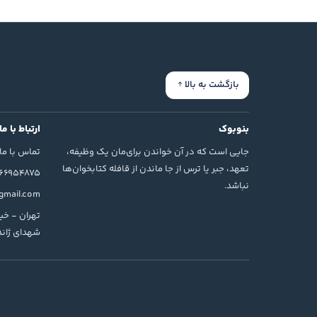
بازگشت به بالا
بنوبوک
ارتباط با ما
جایی است که در آن خواندن برای‌مان یک وظیفه،
تماس با ما
تعهد، جبر یا ترس از جا ماندن از قافله کتابخوان‌ها
166954875
نباشد.
mail.com
تهران - خیا
شهدای ژاندا