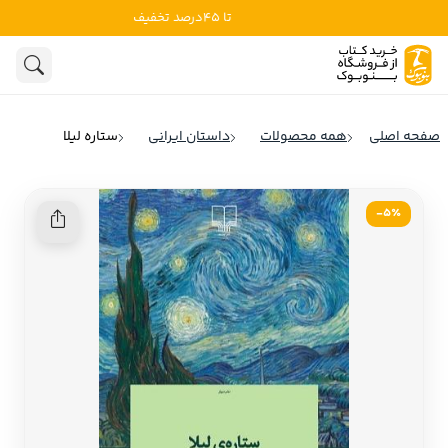
تا 45درصد تخفیف
ادبیات
ادبیات ملل
هنوز جستجویی انجام نشده است.
هنر
ادبیات ایران
صفحه اصلی
همه محصولات
داستان ایرانی
ستاره لیلا
ادبیات آمریکا
روانشناسی
ادبیات انگلیس
5٪-
تاریخ و سیاست
ادبیات فرانسه
ادبیات ایتالیا
نشریات
ادبیات روسیه
کودک و نوجوان
ادبیات آمریکای لاتین
علوم اجتماعی
ادبیات آلمان
ادبیات ترکیه
فلسفه
ادبیات آسیا