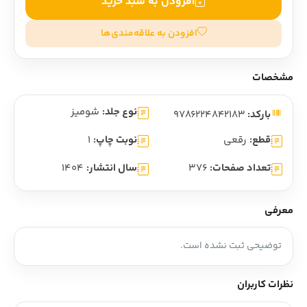
افزودن به سبد خرید
افزودن به علاقه‌مندی‌ها
مشخصات
نوع جلد:
شومیز
بارکد:
9786224842183
قطع:
رقعی
نوبت چاپ:
1
تعداد صفحات:
376
سال انتشار:
1404
معرفی
توضیحی ثبت نشده است.
نظرات کاربران