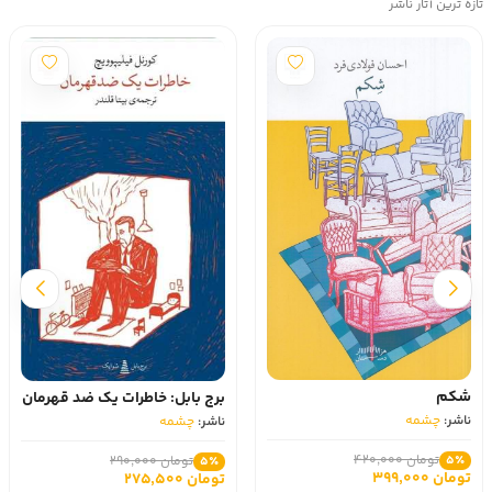
تازه ترین آثار ناشر
شکم
برج بابل: خاطرات یک ضد قهرمان
ناشر:
چشمه
ناشر:
چشمه
تومان 420,000
5٪
تومان 290,000
5٪
تومان 399,000
تومان 275,500