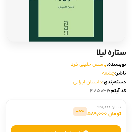
ادیان و اساطیر
سایر کشورهای اروپا
زبان خارجی
داستان کوتاه
مرجع و علمی
شعر و متون کهن
ستاره لیلا
ادبیات
نویسنده:
یاسمن خلیلی فرد
ناشر:
چشمه
زندگینامه
دسته‌بندی:
داستان ایرانی
کد آیتم:
2185032
ادبیات نمایشی
تومان 620,000
5٪-
تومان 589,000