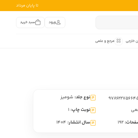
تا پایان مرداد
ورود
سبد خرید
ن خارجی
مرجع و علمی
متون کهن
اصر فارسی
هان
هن فارسی
نوع جلد:
شومیز
هن فارسی
تفسیر متون کهن
عی
نوبت چاپ:
1
فحات:
192
سال انتشار:
1404