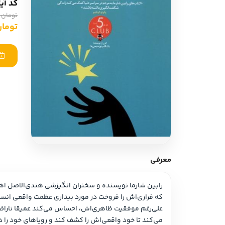
کد آی
ادبیات آلمان
ادیان و اساطیر
تومان 269,000
ادبیات ترکیه
تومان ,550
زبان خارجی
ادبیات آسیا
مرجع و علمی
سایر کشورهای اروپا
ادبیات
جستار و مقاله
آموزش نویسندگی
نقد ادبی
معرفی
طنز و گزین گویه
زبان شناسی
تاریخ ادبیات
ویرایش و ترجمه