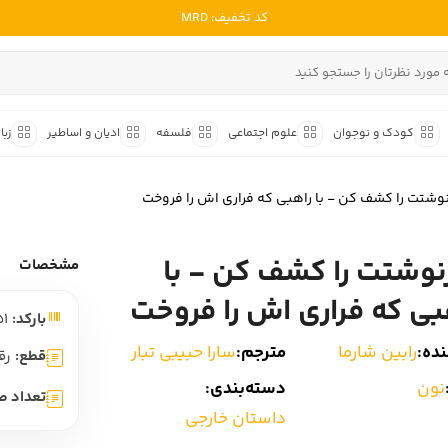
کد تخفیف: MRD
ادبیات ملل
ادبیات ایران
کودک و نوجوان
علوم اجتماعی
فلسفه
ادیان و اساطیر
زبا
ادبیات آمریکا
داستان کوتاه
شعر و 
ادبیات انگلیس
شتت را کشف کن - با راهبی‌ که‌ فراری اش را‌ فروخت
داستان کوتاه ایرانی
شعر مع
ادبیات فرانسه
داستان کوتاه خارجی
شعر ج
وشتت را کشف کن - با
ادبیات ایتالیا
مشخصات
متون ک
ادبیات روسیه
بی‌ که‌ فراری اش را‌ فروخت
بارکد:
9786227566451
شعر ک
ادبیات آمریکای لاتین
ده:
رابین شارما
مترجم:
سارا حبیبی تبار
شرح و 
قطع:
رق
ادبیات آلمان
نون
دسته‌بندی:
تعداد ص
ادبیات ترکیه
داستان خارجی
ادبیات آسیا