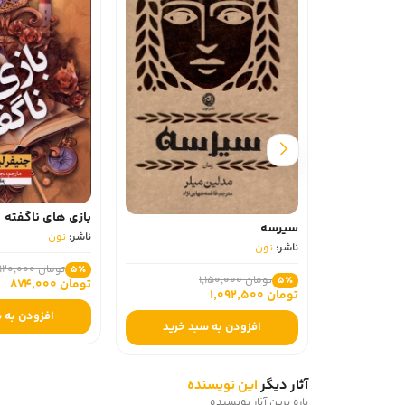
بازی های ناگفته
سیرسه
ناشر:
نون
ناشر:
نون
تومان 920,000
5٪
تومان 1,150,000
5٪
تومان 874,000
تومان 1,092,500
افزودن به 
افزودن به سبد خرید
آثار دیگر
این نویسنده
تازه ترین آثار نویسنده