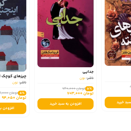
جدایی
چیزهای کوچک ا
ناشر:
نون
ناشر:
نون
تومان 740,000
5٪
تومان 99,000
تومان 703,000
5٪
تومان 94,050
سبد خرید
افزودن به سبد خرید
افزودن به