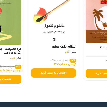
انتقام نقطه عطف
اعته
خرد خانواده - از 
ناشر:
گویا
اش را فروخت
ناشر:
نون
تومان 390,000
5٪
تومان 370,500
تومان 269,000
5٪
تومان 255,550
افزودن به سبد خرید
سبد خرید
افزودن به