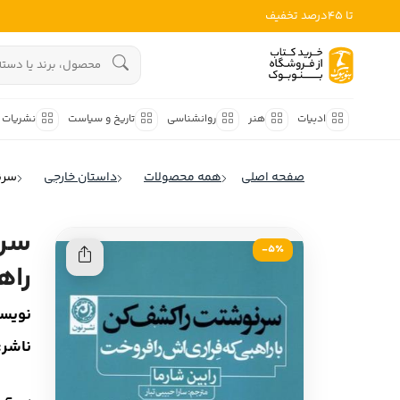
تا 45درصد تخفیف
ادبیات
هنوز جستجویی انجام نشده است.
هنر
ادبیات
هنر
روانشناسی
تاریخ و سیاست
نشریات
روانشناسی
ادبیات ملل
صفحه اصلی
همه محصولات
داستان خارجی
سرنو
ادبیات ایران
تاریخ و سیاست
ادبیات آمریکا
سرن
نشریات
5٪-
ادبیات انگلیس
راه
کودک و نوجوان
ادبیات فرانسه
نویسن
ادبیات ایتالیا
علوم اجتماعی
ناشر:
ادبیات روسیه
فلسفه
ادبیات آمریکای لاتین