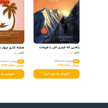
راهبی که فراری اش را فروخت
هفته کاری چهار س
ناشر:
نون
ناشر:
نون
تومان 299,000
تومان 489,000
5٪
5٪
تومان 284,050
تومان 464,550
افزودن به سبد خرید
افزودن به 