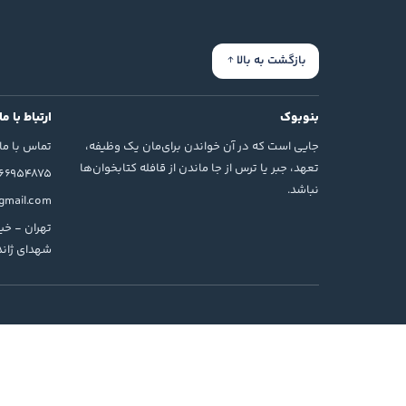
بازگشت به بالا
بنوبوک
ارتباط با ما
جایی است که در آن خواندن برای‌مان یک وظیفه،
تماس با ما
تعهد، جبر یا ترس از جا ماندن از قافله کتابخوان‌ها
166954875
نباشد.
mail.com
تهران - خیا
شهدای ژاندا