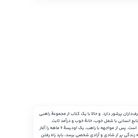
 نمایشی
امه و فیلمنامه
رابین شارما نویسنده و سخنران انگیزشی هندی‌الاصل اهل کانادا است که کتاب‌هایش به بیش از 70 زبان ترجمه شده و در سراسر دنیا طرف‌داران پرشور دارد. و حالا با یک کتاب از مجموعۀ راهبی 
که فراری‌اش را فروخت در مورد بیداری عظمت واقعی انسان، بازگشته است.ترکیب خرد شرقی با اصول موفقیت غربی. ساندرسون، مدیر منابع انسانی با شغل خوب، خانۀ خوب و درآمد ثابت 
علی‌رغم موفقیت ظاهری‌اش، احساس می‌کند عمیقا ناراضی است و متوجه می‌شود که زندگی خوبش او را از بهترین زندگی‌اش دور کرده است. پس از مواجهه با راهب، یک اودیسۀ 6 ماهه را آغاز 
می‌کند تا خود واقعی‌اش را کشف کند و رویاهای خود را دوباره به‌دست‌آورد. او در طول 7 مرحله یاد می‌گیرد که هر فردی که می‌خواهد به زندگی پر از شادی و آزادی شخصی برسد، باید راه رفتن 