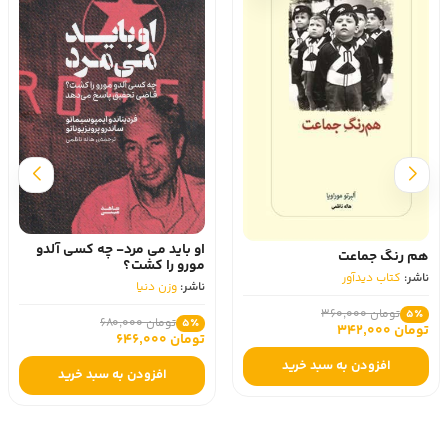
او باید می مرد- چه کسی آلدو
هم‌ رنگ جماعت
مورو را کشت؟
ناشر:
کتاب دیدآور
ناشر:
وزن دنیا
تومان 360,000
5٪
تومان 680,000
5٪
تومان 342,000
تومان 646,000
افزودن به سبد خرید
افزودن به سبد خرید