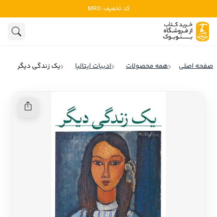
کد تخفیف: MRD
ادبیات
ادبیات ملل
هنوز جستجویی انجام نشده است.
هنر
ادبیات ایران
صفحه اصلی
همه محصولات
ادبیات ایتالیا
یک زندگی دیگر
ادبیات آمریکا
روانشناسی
ادبیات انگلیس
تاریخ و سیاست
ادبیات فرانسه
ادبیات ایتالیا
نشریات
ادبیات روسیه
کودک و نوجوان
ادبیات آمریکای لاتین
علوم اجتماعی
ادبیات آلمان
ادبیات ترکیه
فلسفه
ادبیات آسیا