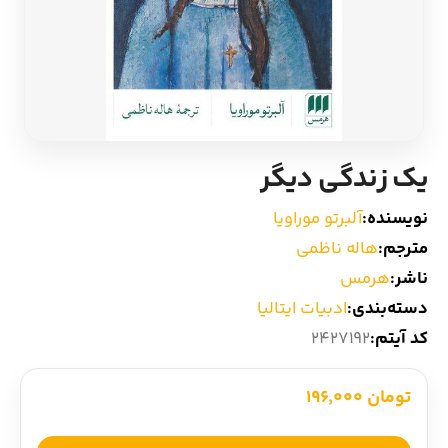
ادیان و اساطیر
سایر کشورهای اروپا
زبان خارجی
داستان کوتاه
مرجع و علمی
شعر و متون کهن
یک زندگی دیگر
ادبیات
نویسنده:
آلبرتو موراویا
مترجم:
هاله ناظمی
زندگینامه
ناشر:
هرمس‏
دسته‌بندی:
ادبیات ایتالیا
ادبیات نمایشی
کد آیتم:
2427192
تومان 196,000