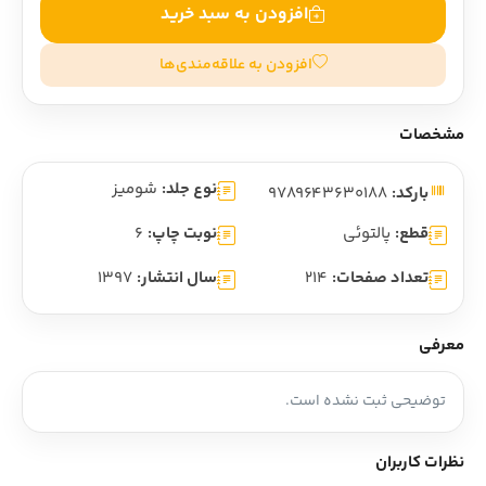
افزودن به سبد خرید
افزودن به علاقه‌مندی‌ها
مشخصات
نوع جلد:
شومیز
بارکد:
9789643630188
قطع:
پالتوئی
نوبت چاپ:
6
تعداد صفحات:
214
سال انتشار:
1397
معرفی
توضیحی ثبت نشده است.
نظرات کاربران