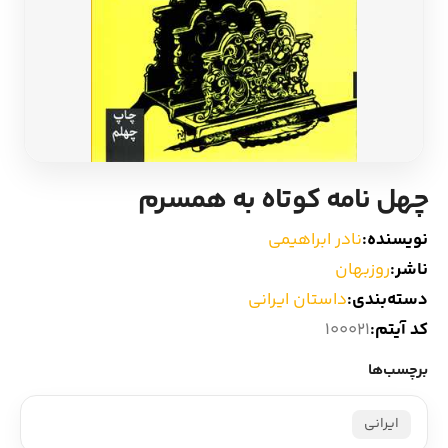
ادیان و اساطیر
سایر کشورهای اروپا
زبان خارجی
داستان کوتاه
مرجع و علمی
شعر و متون کهن
چهل‏ نامه کوتاه به همسرم
ادبیات
نویسنده:
نادر ابراهیمی
زندگینامه
ناشر:
روزبهان
دسته‌بندی:
داستان ایرانی
ادبیات نمایشی
کد آیتم:
100021
برچسب‌ها
ایرانی