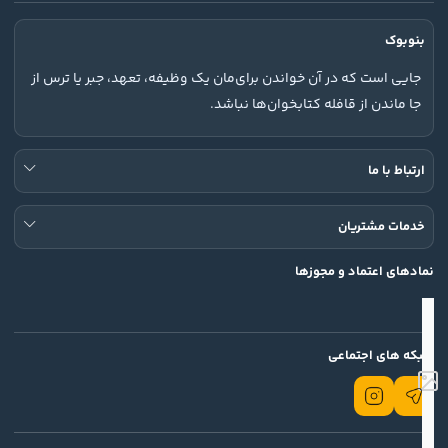
منتشر شده است.
بنوبوک
درباره نادر ابراهيمي، نويسنده کتاب «چهل نامه‌ي کوتاه به
جایی است که در آن خواندن برای‌مان یک وظیفه، تعهد، جبر یا ترس از
همسرم»
جا ماندن از قافله کتابخوان‌ها نباشد.
نادر ابراهيمي، متولد سال 1315 در تهران و درگذشته به سال
1387، داستان‌نويس، نويسنده و ناشر حوزه کودک و نوجوان،
فيلمساز، ترانه‌سرا، مترجم، روزنامه‌نگار، طراح، نقاش، خطاط،
ارتباط با ما
فيلمنامه‌نويس، نمايشنامه‌نويس و شاعر ايراني است. ابراهيمي
در نوجواني وارد فعاليت سياسي شد و بابت کار سياسي به زندان
افتاد. بعد از گرفتن ديپلم ادبي از دبيرستان دارالفنون به تحصيل
خدمات مشتریان
در رشته حقوق پرداخت، اما آن را نيمه‌کاره رها کرد و تحصيلات
دانشگاهي خود را در رشته زبان و ادبيات انگليسي ادامه داد. در
نمادهای اعتماد و مجوزها
زندگي در مشاغل گوناگون و فراواني به کار پرداخت. او همچنين
نخستين مؤسسه غيرانتفاعي – غيردولتي ايران‌شناسي را تأسيس
کرد.
شبکه های اجتماعی
نادر ابراهيمي در زمينه ادبيات کودک و نوجوان نيز بسيار فعال
بود. او و همسرش، فرزانه منصوري (ابراهيمي) «مؤسسه همگام
با کودکان و نوجوانان» را، به منظور فعاليتهاي فرهنگي در اين
زمينه، تأسيس کردند. بخش انتشارات اين مؤسسه در