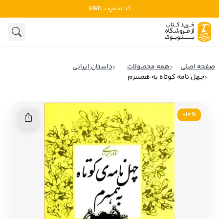
کد تخفیف: MRD
ادبیات
ادبیات ملل
هنوز جستجویی انجام نشده است.
هنر
ادبیات ایران
صفحه اصلی
همه محصولات
داستان ایرانی
ادبیات آمریکا
چهل‏ نامه کوتاه به همسرم
روانشناسی
ادبیات انگلیس
تاریخ و سیاست
ادبیات فرانسه
10٪-
ادبیات ایتالیا
نشریات
ادبیات روسیه
کودک و نوجوان
ادبیات آمریکای لاتین
علوم اجتماعی
ادبیات آلمان
ادبیات ترکیه
فلسفه
ادبیات آسیا