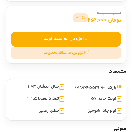
تومان 280,000
10٪-
تومان 252,000
افزودن به سبد خرید
افزودن به علاقه‌مندی‌ها
مشخصات
سال انتشار:
1403
بارکد:
9789645529190
نوبت چاپ:
57
تعداد صفحات:
142
نوع جلد:
شومیز
قطع:
رقعی
معرفی