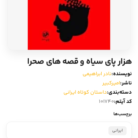
ادیان و اساطیر
سایر کشورهای اروپا
زبان خارجی
داستان کوتاه
مرجع و علمی
شعر و متون کهن
هزار پای سیاه و قصه های صحرا
ادبیات
نویسنده:
نادر ابراهیمی
زندگینامه
ناشر:
امیرکبیر
دسته‌بندی:
داستان کوتاه ایرانی
ادبیات نمایشی
کد آیتم:
101740
برچسب‌ها
ایرانی