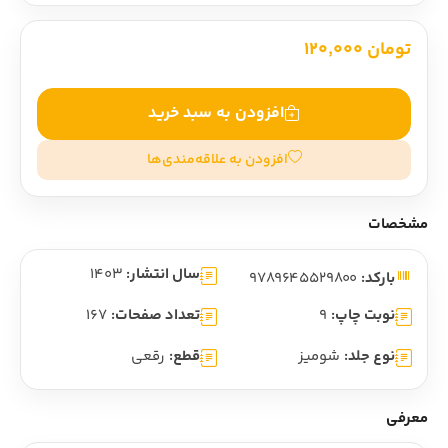
تومان 120,000
افزودن به سبد خرید
افزودن به علاقه‌مندی‌ها
مشخصات
سال انتشار:
1403
بارکد:
9789645529800
نوبت چاپ:
9
تعداد صفحات:
167
نوع جلد:
شومیز
قطع:
رقعی
معرفی