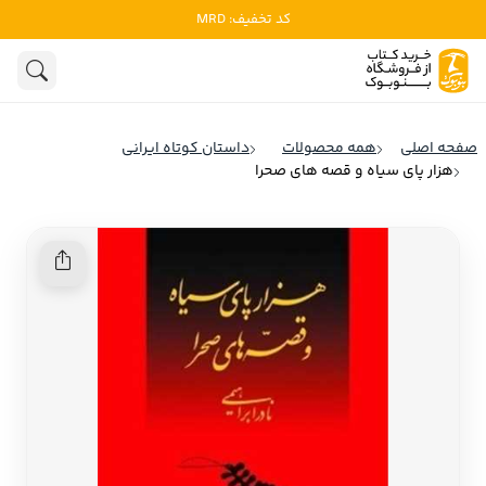
کد تخفیف: MRD
ادبیات
ادبیات ملل
هنوز جستجویی انجام نشده است.
هنر
ادبیات ایران
صفحه اصلی
همه محصولات
داستان کوتاه ایرانی
ادبیات آمریکا
هزار پای سیاه و قصه های صحرا
روانشناسی
ادبیات انگلیس
تاریخ و سیاست
ادبیات فرانسه
ادبیات ایتالیا
نشریات
ادبیات روسیه
کودک و نوجوان
ادبیات آمریکای لاتین
علوم اجتماعی
ادبیات آلمان
ادبیات ترکیه
فلسفه
ادبیات آسیا