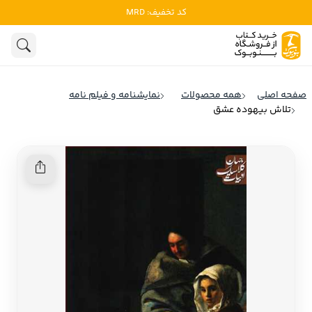
کد تخفیف: MRD
ادبیات
ادبیات ملل
هنوز جستجویی انجام نشده است.
هنر
ادبیات ایران
صفحه اصلی
همه محصولات
نمایشنامه و فیلم نامه
ادبیات آمریکا
تلاش بیهوده عشق
روانشناسی
ادبیات انگلیس
تاریخ و سیاست
ادبیات فرانسه
ادبیات ایتالیا
نشریات
ادبیات روسیه
کودک و نوجوان
ادبیات آمریکای لاتین
علوم اجتماعی
ادبیات آلمان
ادبیات ترکیه
فلسفه
ادبیات آسیا