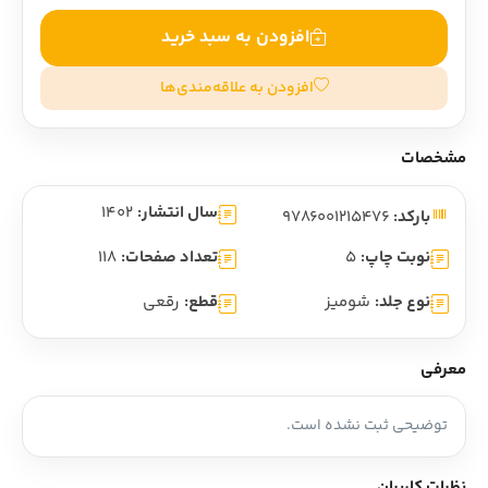
افزودن به سبد خرید
افزودن به علاقه‌مندی‌ها
مشخصات
سال انتشار:
1402
بارکد:
9786001215476
نوبت چاپ:
5
تعداد صفحات:
118
نوع جلد:
شومیز
قطع:
رقعی
معرفی
توضیحی ثبت نشده است.
نظرات کاربران