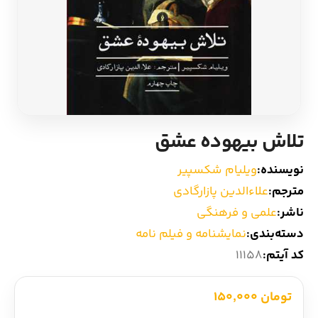
ادیان و اساطیر
سایر کشورهای اروپا
زبان خارجی
داستان کوتاه
مرجع و علمی
شعر و متون کهن
تلاش بیهوده عشق
ادبیات
نویسنده:
ویلیام شکسپیر
زندگینامه
مترجم:
علاءالدین پازارگادی
ناشر:
علمی و فرهنگی
ادبیات نمایشی
دسته‌بندی:
نمایشنامه و فیلم نامه
کد آیتم:
11158
تومان 150,000