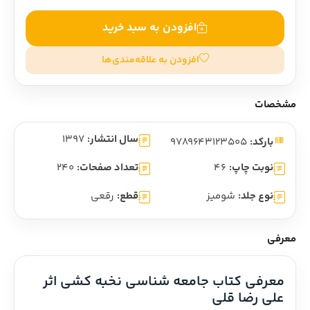
افزودن به سبد خرید
افزودن به علاقه‌مندی‌ها
مشخصات
سال انتشار:
1397
بارکد:
9789643123505
نوبت چاپ:
46
تعداد صفحات:
240
نوع جلد:
شومیز
قطع:
رقعی
معرفی
معرفی کتاب جامعه شناسی نخبه کشی اثر 
علی رضا قلی