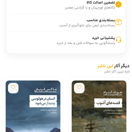
تضمین اصالت کالا
علی رضاقلی در مجموعه جستار جامعه شناسی نخبه کشی به 
کالاهای اورجینال و با گارانتی معتبر
دنبال عللی گشته که اگر نبودند نظامی پرداخته نمی‌شد که در آن 
اصلاحگران توفیقی به پیشبرد مقاصد خود نیابند. آن علت‌ها عللی 
بسته‌بندی مناسب
بودند که استبداد را دامن می‌زدند و مانع جدی توزیع قدرت بودند 
بسته‌بندی ایمن برای جلوگیری از آسیب
و هم جلوی انباشت ثروت را می‌گرفتند و هم انباشت علم را. 
پشتیبانی خرید
زندگی روزمره بود و نیازی به گره‌گشایی‌های علمی نداشتند و در 
پاسخگویی به سوالات قبل و بعد از خرید
نتیجه مانع تقسیم کار فکری و مانع انباشت علم و دانش نیز 
بودند.
رضاقلی در مقالات جامعه شناسی نخبه کشی در تحلیل علل 
دیگر آثار
این ناشر
ناکامی جامعه ایران تلاش کرده لایه‌های عمیق‌تری از جامعه ملی و 
تازه ترین آثار ناشر
سیاست اقتصادی خارجی و عملکرد نخست‌وزیران آن را مورد تحلیل 
قرار دهد و در این میان توجه بیشتر او بر روی سه شخصیتی است 
که این کتاب برای اولین‌بار دست‌های آلوده اجتماعی را در کشتن 
آنها برملا کرده است.
رساله جامعه شناسی نخبه کشی کوشیده عملکرد متقابل نظام 
سیاسی حاکم و جامعه را ببیند و نقاط فساد و ضعف را به صورت 
عمیق‌تری مشاهده کند و عامل اصلی بدبختی را نیز در لابه‌لای 
بافت اجتماعی ایران در پانصد سال گذشته جست‌وجو کند.
 علی رضاقلی نویسنده‌ای دغدغه‌مند بود و کتاب جامعه شناسی 