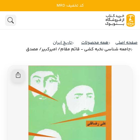
کد تخفیف: MRD
ادبیات
ادبیات ملل
هنوز جستجویی انجام نشده است.
هنر
ادبیات ایران
صفحه اصلی
همه محصولات
تاریخ ایران
ادبیات آمریکا
جامعه شناسی نخبه کشی - قائم مقام/ امیرکبیر/ مصدق
روانشناسی
ادبیات انگلیس
تاریخ و سیاست
ادبیات فرانسه
ادبیات ایتالیا
نشریات
ادبیات روسیه
کودک و نوجوان
ادبیات آمریکای لاتین
علوم اجتماعی
ادبیات آلمان
ادبیات ترکیه
فلسفه
ادبیات آسیا