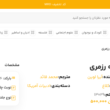
کد تخفیف: MRD
ادبیات ملل
ادبیات ایران
کودک و نوجوان
علوم اجتماعی
فلسفه
ادیان و اساطیر
زبا
ادبیات آمریکا
داستان کوتاه
شعر و 
ادبیات انگلیس
رزمری
داستان کوتاه ایرانی
شعر مع
ادبیات فرانسه
داستان کوتاه خارجی
شعر ج
 رزمری
ادبیات ایتالیا
مشخصات
متون ک
ادبیات روسیه
ده:
آیرا لوین
مترجم:
محمد قائد
بارکد:
9786007656006
شعر ک
ادبیات آمریکای لاتین
کلاغ
دسته‌بندی:
ادبیات آمریکا
شرح و 
نوبت چا
ادبیات آلمان
تم:
13029
نوع جلد:
ادبیات ترکیه
500
ادبیات آسیا