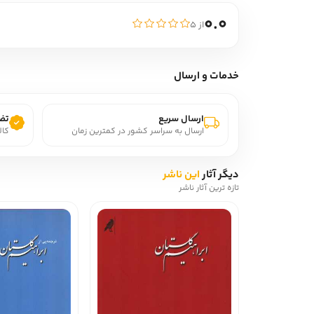
0.0
از ۵
خدمات و ارسال
ارسال سریع
تضم
ارسال به سراسر کشور در کمترین زمان
کال
دیگر آثار
این ناشر
تازه ترین آثار ناشر