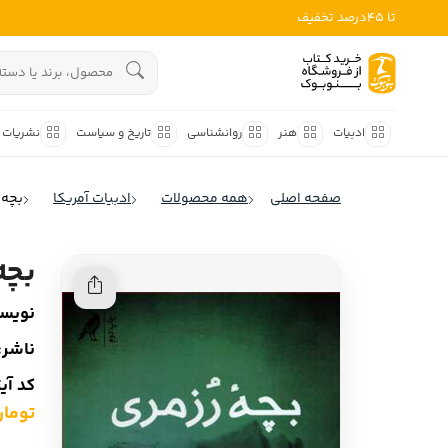
تا 45درصد تخفیف
ادبیات
هنوز جستجویی انجام نشده است.
هنر
ادبیات
هنر
روانشناسی
تاریخ و سیاست
نشریات
روانشناسی
ادبیات ملل
صفحه اصلی
همه محصولات
ادبیات آمریکا
بچه 
ادبیات ایران
تاریخ و سیاست
ادبیات آمریکا
بچه
نشریات
ادبیات انگلیس
نویسن
کودک و نوجوان
ادبیات فرانسه
ناشر:
ادبیات ایتالیا
علوم اجتماعی
کد آی
ادبیات روسیه
تومان ,000
فلسفه
ادبیات آمریکای لاتین