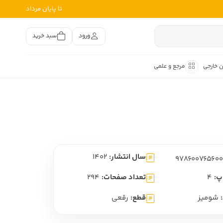
تا پایان مرداد
ورود
سبد خرید
ن خارجی
مرجع و علمی
متون کهن
اصر فارسی
هان
هن فارسی
سال انتشار:
1402
هن فارسی
تفسیر متون کهن
پ:
4
تعداد صفحات:
294
شومیز
قطع:
رقعی