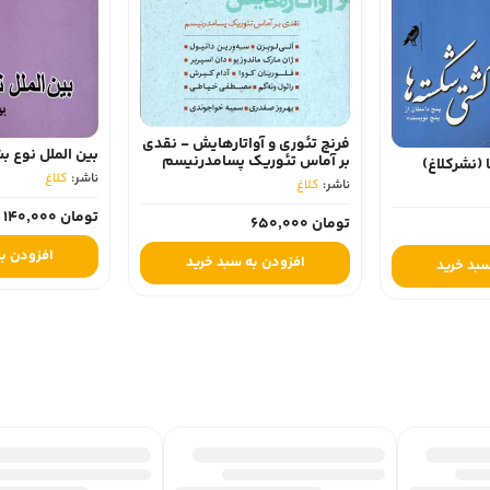
فرنچ تئوری و آواتارهایش - نقدی
بین الملل نوع ب
بر آماس تئوریک پسامدرنیسم
نشرکلاغ)
ناشر:
کلاغ
ناشر:
کلاغ
تومان 140,000
تومان 650,000
افزودن به
افزودن به سبد خرید
سبد خرید