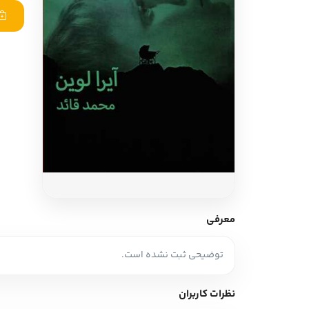
ادبیات آلمان
ادیان و اساطیر
ادبیات ترکیه
زبان خارجی
ادبیات آسیا
مرجع و علمی
سایر کشورهای اروپا
ادبیات
جستار و مقاله
آموزش نویسندگی
نقد ادبی
معرفی
طنز و گزین گویه
توضیحی ثبت نشده است.
زبان شناسی
تاریخ ادبیات
نظرات کاربران
ویرایش و ترجمه