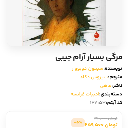
ادیان و اساطیر
سایر کشورهای اروپا
زبان خارجی
داستان کوتاه
مرجع و علمی
شعر و متون کهن
مرگی بسیار آرام جیبی
ادبیات
نویسنده:
سیمون دوبووار
زندگینامه
مترجم:
سیروس ذکاء
ناشر:
ماهی
ادبیات نمایشی
دسته‌بندی:
ادبیات فرانسه
کد آیتم:
147153
تومان 270,000
5٪-
تومان 256,500