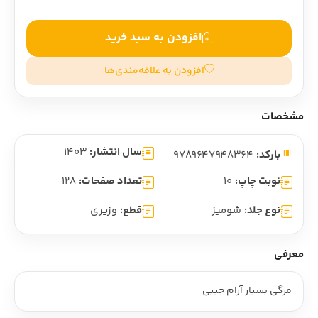
افزودن به سبد خرید
افزودن به علاقه‌مندی‌ها
مشخصات
سال انتشار:
1403
بارکد:
9789647948364
نوبت چاپ:
10
تعداد صفحات:
128
نوع جلد:
شومیز
قطع:
وزیری
معرفی
مرگی بسیار آرام جیبی