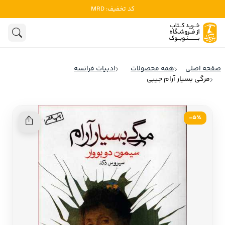
کد تخفیف: MRD
ادبیات
ادبیات ملل
هنوز جستجویی انجام نشده است.
هنر
ادبیات ایران
صفحه اصلی
همه محصولات
ادبیات فرانسه
ادبیات آمریکا
مرگی بسیار آرام جیبی
روانشناسی
ادبیات انگلیس
تاریخ و سیاست
ادبیات فرانسه
5٪-
ادبیات ایتالیا
نشریات
ادبیات روسیه
کودک و نوجوان
ادبیات آمریکای لاتین
علوم اجتماعی
ادبیات آلمان
ادبیات ترکیه
فلسفه
ادبیات آسیا