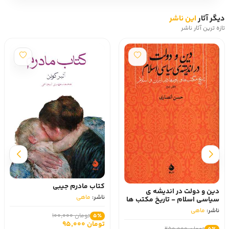
دیگر آثار
این ناشر
تازه ترین آثار ناشر
کتاب مادرم جیبی
دین و دولت در اندیشه ی
ناشر:
ماهی
سیاسی اسلام - تاریخ مکتب ها
و باورها در ایران و اسلام دفتر
ناشر:
ماهی
دوم
تومان 100,000
5٪
تومان 95,000