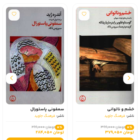
خشم و ناتوانی
سمفونی پاستورال
ناشر:
فرهنگ جاوید
ناشر:
فرهنگ جاوید
تومان 399,000
تومان 299,000
5٪
5٪
تومان 379,050
تومان 284,050