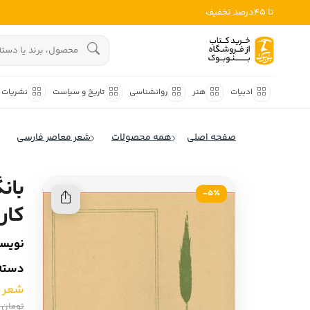
تا 45درصد تخفیف
ادبیات
هنوز جستجویی انجام نشده است.
هنر
ادبیات
هنر
روانشناسی
تاریخ و سیاست
نشریات
روانشناسی
ادبیات ملل
صفحه اصلی
همه محصولات
شعر معاصر فارسی
ادبیات ایران
تاریخ و سیاست
ادبیات آمریکا
بان
نشریات
5٪-
ادبیات انگلیس
کار
کودک و نوجوان
ادبیات فرانسه
نویسن
ادبیات ایتالیا
علوم اجتماعی
دسته‌
ادبیات روسیه
فلسفه
شعر 
ادبیات آمریکای لاتین
تومان 800,000