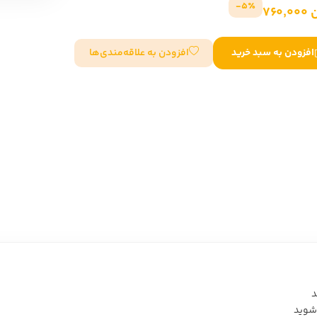
5٪-
760
سایر کشورهای اروپا
افزودن به علاقه‌مندی‌ها
افزودن به سبد خرید
داستان کوتاه
شعر و متون کهن
زندگینامه
ادبیات
ادبیات
زندگینامه و خاطرات
نمایشن
زندگینامه
سفرنامه
یادداشت‌ها و نامه‌ها
ادبیات نمایشی
د
 شويد