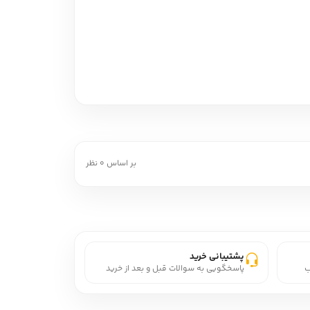
است. البته پيش‌تر بخش‌هايي از آن توسط شاعر و به مناسبت‌هاي مختلف منتشر
ي را متأثر از اعدام مرتضي کيوان تا مرگ احسان طبري در طول چندين دهه، از دهه 1340 تا دهه 1380 (حدود 45 سال) سروده، در آن به فراز و فرود زندگي اين اشخاص نيز
بر اساس 0 نظر
ون زندگي مي‌کند و به آينده چشم دارد.
 هوشنگ ابتهاج است.
اين چند سال، اجازه چاپ پيدا نکرده و همين‌طور
پشتیبانی خرید
ب
پاسخگویی به سوالات قبل و بعد از خرید