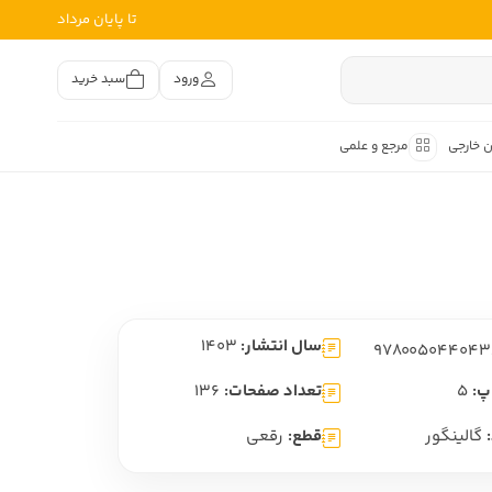
تا پایان مرداد
ورود
سبد خرید
ن خارجی
مرجع و علمی
متون کهن
اصر فارسی
هان
هن فارسی
سال انتشار:
1403
هن فارسی
تفسیر متون کهن
پ:
5
تعداد صفحات:
136
گالینگور
قطع:
رقعی