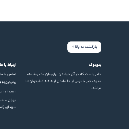
بازگشت به بالا
بنوبوک
ارتباط با ما
جایی است که در آن خواندن برای‌مان یک وظیفه،
تماس با ما
تعهد، جبر یا ترس از جا ماندن از قافله کتابخوان‌ها
166954875
نباشد.
mail.com
تهران - خیا
شهدای ژاندا