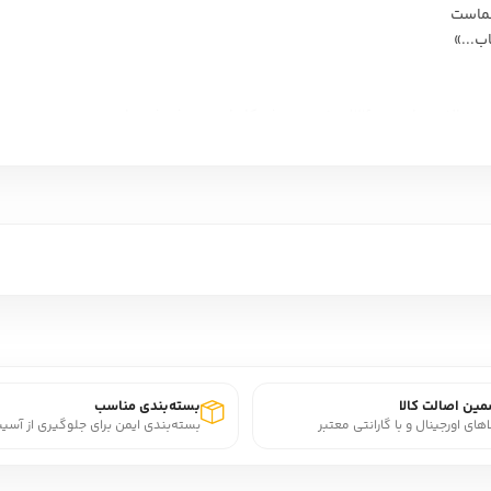
شماست
ب...»
نشر کارنامه منتشر شده است.
شروع سرايش شعر 1340 است و به تدريج در دهه‌هاي 1350 و 1360 سروده و در طول چند دهه تکميل شده‌
ني قرار گرفته است.
سايه که اين مثنو
سان طبري سروده‌شد.
ديدآورده با نگاهي به رويدادهاي امروزي و رنج‌ها و آرمان‌هاي آدمي که در اکن
به تصحيح نيکلسون چاپ شده است. کاغذي که هديه ارزشمند مرتضي کيوان به
 است که سال‌ها قبل نوشته‌ام و طي سال‌ها اضافاتي هم داشته است. ولي در 
البته به همين هم چيزهايي اضافه شده اما ناقص.»
ین اصالت کالا
بسته‌بندی مناسب
اهای اورجینال و با گارانتی معتبر
بسته‌بندی ایمن برای جلوگیری از آسی