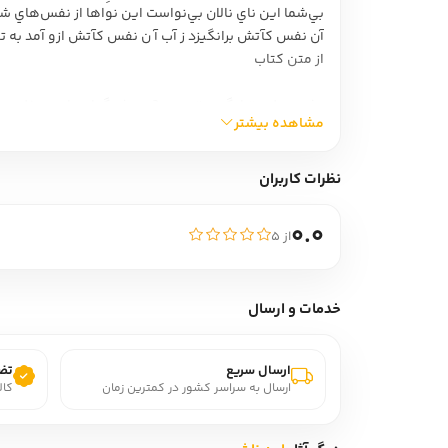
بي‌شما اين ناي نالان بي‌نواست اين نواها از نفس‌هاي 
آن نفس کآتش برانگيزد ز آب آ ن نفس کآتش ازو آمد به تا
از متن کتاب
مثنوي بلند «بانگ ني» سرود? هوشنگ ابتهاج، متخلص به ه. الف. سايه، در 136 صفحه در 
مشاهده بیشتر
شده بود. اشعار اين مثنوي بارها از سوي شاعر مورد بازبي
نظرات کاربران
پرداخته‌است. «مثنوي مرثيه» بخشي از مثنوي «بانگ ني» است که در 1368 به مناسبت درگذشت اح
0.0
از ۵
سايه بر پايه? دانش و آگاهي انسان امروز، يک مثنوي نو پ
در صفحه ابتدايي کتاب، يک برگ خطي از مثنوي معنوي 
خدمات و ارسال
سايه درباره اين مثنوي گفته است؛«اين کتاب، شعر بلندي
مانده بود. اگر عمري باقي بود شعر را کامل‌تر مي‌کنم. 
ارسال سریع
تضم
دربار? شاعر: هوشنگ ابتهاج (1306) شاعر ايراني.
ارسال به سراسر کشور در کمترین زمان
کال
رتب? گودريدز: 19/4 از 5