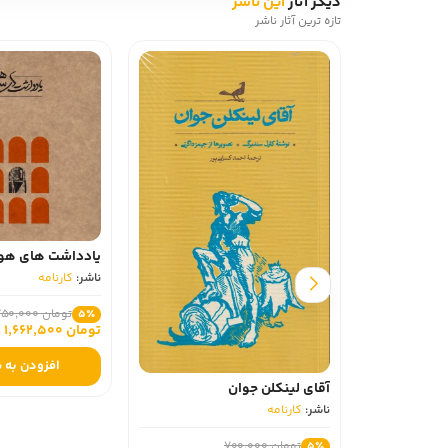
دیگر آثار
این ناشر
تازه ترین آثار ناشر
یادداشت‌ های ه
ناشر:
کارنامه
تومان 1,750,000
5٪
تومان 1,662,500
افزودن به 
آقای لینکلن جوان
ناشر:
کارنامه
تومان 700,000
5٪