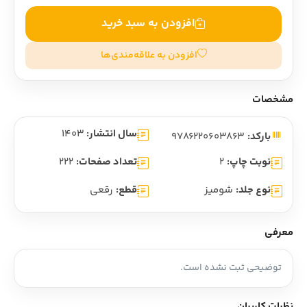
افزودن به سبد خرید
افزودن به علاقه‌مندی‌ها
مشخصات
سال انتشار:
1403
بارکد:
9786220603863
نوبت چاپ:
2
تعداد صفحات:
222
نوع جلد:
شومیز
قطع:
رقعی
معرفی
توضیحی ثبت نشده است.
نظرات کاربران