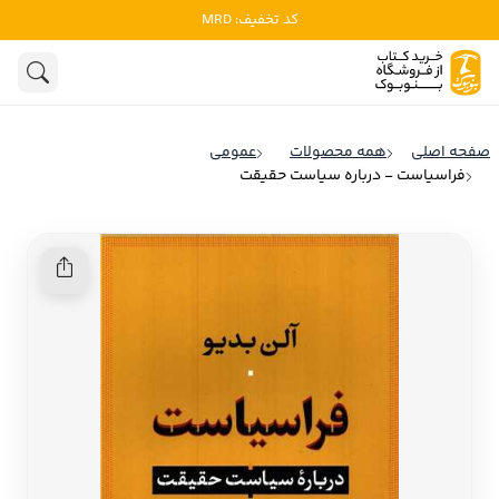
کد تخفیف: MRD
ادبیات
ادبیات ملل
هنوز جستجویی انجام نشده است.
هنر
ادبیات ایران
صفحه اصلی
همه محصولات
عمومی
ادبیات آمریکا
فراسیاست - درباره سیاست حقیقت
روانشناسی
ادبیات انگلیس
تاریخ و سیاست
ادبیات فرانسه
ادبیات ایتالیا
نشریات
ادبیات روسیه
کودک و نوجوان
ادبیات آمریکای لاتین
علوم اجتماعی
ادبیات آلمان
ادبیات ترکیه
فلسفه
ادبیات آسیا