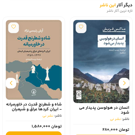
دیگر آثار
این ناشر
تازه ترین آثار ناشر
شاه و شطرنج قدرت در خاورمیانه
انسان در هولوسن پدیدار می
- ایران کردها عراق و شیعیان
شود
لبنان 1337-1357
ناشر:
نشر نی
ناشر:
نشر نی
تومان 1,580,000
تومان 280,000