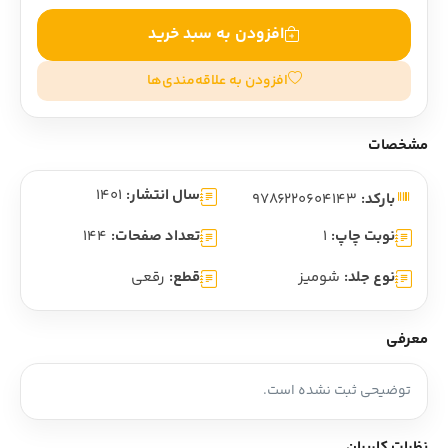
افزودن به سبد خرید
افزودن به علاقه‌مندی‌ها
مشخصات
سال انتشار:
1401
بارکد:
9786220604143
نوبت چاپ:
1
تعداد صفحات:
144
نوع جلد:
شومیز
قطع:
رقعی
معرفی
توضیحی ثبت نشده است.
نظرات کاربران