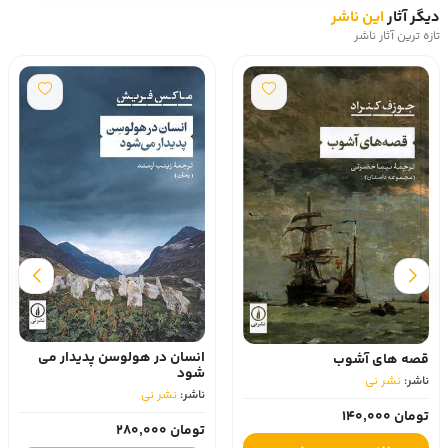
دیگر آثار
این ناشر
تازه ترین آثار ناشر
انسان در هولوسن پدیدار می
قصه های آشوب
شود
ناشر:
نشر نی
ناشر:
نشر نی
تومان 140,000
تومان 280,000