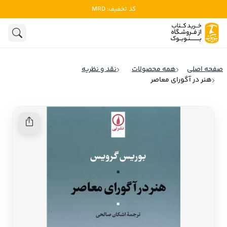
کد تخفیف: MRD
ادبیات
ادبیات ملل
هنوز جستجویی انجام نشده است.
هنر
ادبیات ایران
صفحه اصلی
همه محصولات
نقد و نظریه
ادبیات آمریکا
هنر در آگورای معاصر
روانشناسی
ادبیات انگلیس
تاریخ و سیاست
ادبیات فرانسه
ادبیات ایتالیا
نشریات
ادبیات روسیه
کودک و نوجوان
ادبیات آمریکای لاتین
علوم اجتماعی
ادبیات آلمان
ادبیات ترکیه
فلسفه
ادبیات آسیا