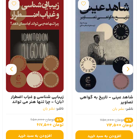
زیبایی شناسی و غیاب اضطرار
شاهد عینی - تاریخ به گواهی
(بان) - چرا تنها هنر می تواند
تصاویر
نجاتمان دهد؟
ناشر:
نشر بان
ناشر:
نشر بان
تومان 650,000
5٪
تومان 750,000
5٪
تومان 617,500
تومان 712,500
افزودن به سبد خرید
افزودن به سبد خرید