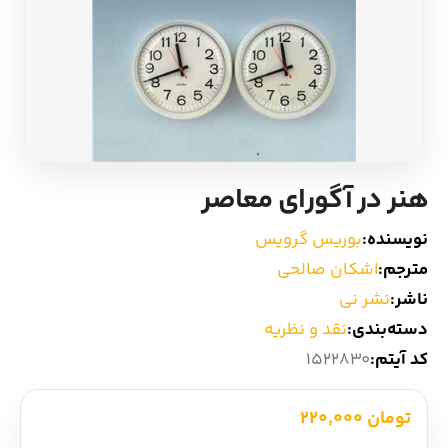
ادیان و اساطیر
سایر کشورهای اروپا
زبان خارجی
داستان کوتاه
مرجع و علمی
شعر و متون کهن
هنر در آگورای معاصر
ادبیات
نویسنده:
بوریس گرویس
زندگینامه
مترجم:
اشکان صالحی
ناشر:
نشر نی
ادبیات نمایشی
دسته‌بندی:
نقد و نظریه
کد آیتم:
1522830
تومان 220,000