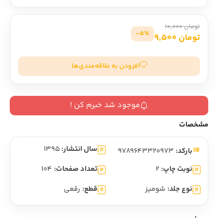
تومان 10,000
5٪-
تومان 9,500
افزودن به علاقه‌مندی‌ها
موجود شد خبرم کن !
مشخصات
سال انتشار:
1395
بارکد:
9789643320973
نوبت چاپ:
2
تعداد صفحات:
104
نوع جلد:
شومیز
قطع:
رقعی