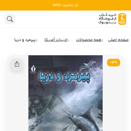
کد تخفیف: MRD
ادبیات
ادبیات ملل
هنوز جستجویی انجام نشده است.
هنر
ادبیات ایران
صفحه اصلی
همه محصولات
ادبیات آمریکا
پیرمرد و دریا
ادبیات آمریکا
روانشناسی
ادبیات انگلیس
5٪-
تاریخ و سیاست
ادبیات فرانسه
ادبیات ایتالیا
نشریات
ادبیات روسیه
کودک و نوجوان
ادبیات آمریکای لاتین
علوم اجتماعی
ادبیات آلمان
ادبیات ترکیه
فلسفه
ادبیات آسیا