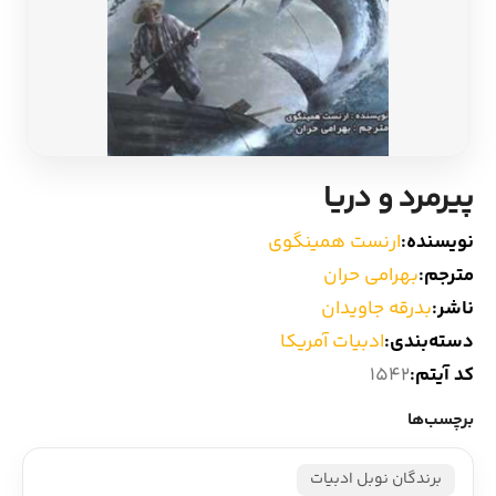
ادیان و اساطیر
سایر کشورهای اروپا
زبان خارجی
داستان کوتاه
مرجع و علمی
شعر و متون کهن
پیرمرد و دریا
ادبیات
نویسنده:
ارنست همینگوی
مترجم:
بهرامی حران
زندگینامه
ناشر:
بدرقه جاویدان
دسته‌بندی:
ادبیات آمریکا
ادبیات نمایشی
کد آیتم:
1542
برچسب‌ها
برندگان نوبل ادبیات