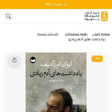
کد تخفیف: MRD
ادبیات
ادبیات ملل
هنوز جستجویی انجام نشده است.
هنر
ادبیات ایران
صفحه اصلی
همه محصولات
ادبیات روسیه
ادبیات آمریکا
یادداشت های آدم زیادی
روانشناسی
ادبیات انگلیس
تاریخ و سیاست
ادبیات فرانسه
5٪-
ادبیات ایتالیا
نشریات
ادبیات روسیه
کودک و نوجوان
ادبیات آمریکای لاتین
علوم اجتماعی
ادبیات آلمان
ادبیات ترکیه
فلسفه
ادبیات آسیا