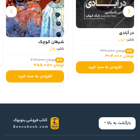
یاداشت های آدم زیادی به علاقه‌مندان به ادبیات داستانی 
کلاسیک و به خصوص داستان‌های فلسفی پیشنهاد می‌شود.
در آبادی
ناشر:
خوب
شیطان کوچک
ناشر:
وال
تومان 320,000
5٪
تومان 304,000
تومان 479,000
5٪
تومان 455,050
افزودن به سبد خرید
افزودن به سبد خرید
بازگشت به بالا