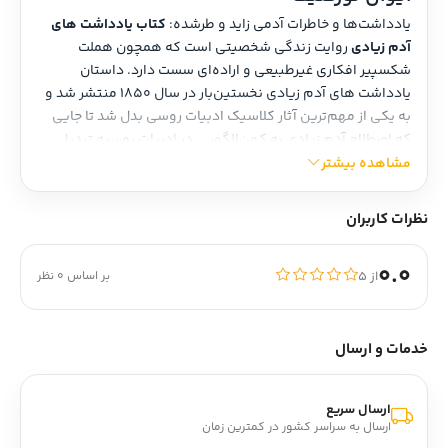
یادداشت‌ها و خاطرات آدمی زاید و طرشده: 
کتاب یادداشت های 
آدم زیادی
 روایت زندگی شخصیتی است که همچون هملت 
شکسپیر افکاری غیرطبیعی و اراده‌ای سست دارد. داستان 
یادداشت های آدم زیادی نخستین‌بار در سال 1850 منتشر شد و 
به یکی از مهم‌ترین آثار کلاسیک ادبیات روسی بدل شد تا جایی 
که اصطلاح آدم زیادی به کهن‌الگویی در ادبیات روسیه تبدیل 
شد.
مشاهده بیشتر
یادداشت های آدم زیادی رمان کوتاهی است که چندین ترجمه از 
آن به فارسی منتشر شده است. ترجمه بابک شهاب از این کتاب از 
نظرات کاربران
زبان روسی صورت گرفته است.
درباره داستان یادداشت های آدم زیادی
0.0
از ۵
بر اساس 0 نظر
داستان یادداشت های آدم زیادی
 از مهم‌ترین نمونه‌های روایت 
اول شخص است. اگرچه پیش از انتشار این کتاب اصطلاح آدم 
زیادی در آثار گریبایدف، پوشکین و لرمانتُف نیز ترسیم شده بود، 
خدمات و ارسال
اما تورگنیف وضوحی هرچه بیشتر به چهره این شخصیت ادبی داد 
و او را به عنوان شخصیتی ویژه در ادبیات روسی برکشید.
قهرمان کتاب یادداشت های آدم زیادی در طول روایت مدام به 
ارسال سریع
ارسال به سراسر کشور در کمترین زمان
موشکافی احساسات خود مشغول است و حتی از نامحسوس‌ترین 