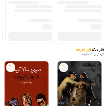
سن دانشگاه که رسید به دانشگاه مسکو رفت و پس از آن راهی 
پترزبورگ شد. او در سال 1838 به قصد ادامه تحصیل از کشور 
خارج شد و به آلمان رفت. تورگنیف پس از چند سال در حالی به 
کشور زادگاهش بازگشت که با دیدن وضعیت کشورهای غربی 
شیفته آنجا شده بود. با بازگشت به روسیه تورگنیف به سراغ 
نوشتن رفت. ابتدا شعر می‌سرود. او طرح‌واره‌هایی هم در نقد 
نظام سرواژ روسیه نوشت چرا که خود از نزدیک شاهد برخورد 
زمین‌داران با رعایا بود. انتشار این متن‌ها باعث شهرت تورگنیف 
شد و پس از آن یک نمایشنامه هم از او منتشر شد. تورگنیف در 
آثار دیگر
این مترجم
سال 1852 دستگیر شد و سپس به ملک مادری‌اش تبعید شد. در 
تازه ترین آثار مترجم
اینجا بود که به سراع نوشتن رمان رفت. تورگنیف پس از انتشار 
چندین رمان و از جمله اثر مشهورش پدران و پسران از روسیه خارج 
شد و ابتدا در بادن-بادن و سپس در پاریس ساکن شد و سرانجام 
در سال 1883 از دنیا رفت. 
شکارچی در سایه روشن زندگی
، 
آشیانه 
اشراف
، رودین، 
سه داستان عاشقانه
، یک ماه در دهکده و 
دفتر 
شعرهای منثور
 برخی از آثار تورگنیف است که به فارسی منتشر 
شده‌اند.
کتاب یادداشت های آدم زیادی برای چه 
کسانی مناسب است؟