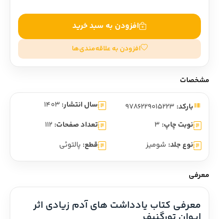
افزودن به سبد خرید
افزودن به علاقه‌مندی‌ها
مشخصات
سال انتشار:
1403
بارکد:
9786229015223
نوبت چاپ:
3
تعداد صفحات:
112
نوع جلد:
شومیز
قطع:
پالتوئی
معرفی
معرفی کتاب یادداشت های آدم زیادی اثر 
ایوان تورگنیف