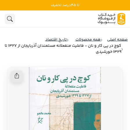
تا 45درصد تخفیف
ادبیات
ادبیات ملل
هنوز جستجویی انجام نشده است.
هنر
ادبیات ایران
صفحه اصلی
همه محصولات
تاریخ اقتصاد
ادبیات آمریکا
کوچ در پی کار و نان - فاعلیت منفعلانه مستمندان آذربایجان از 1327 تا
روانشناسی
1329 خورشیدی
ادبیات انگلیس
تاریخ و سیاست
ادبیات فرانسه
ادبیات ایتالیا
نشریات
ادبیات روسیه
کودک و نوجوان
ادبیات آمریکای لاتین
علوم اجتماعی
ادبیات آلمان
ادبیات ترکیه
فلسفه
ادبیات آسیا