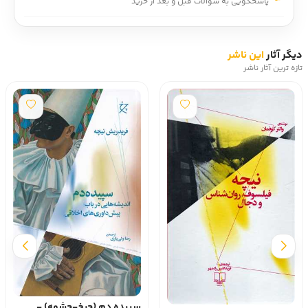
پاسخگویی به سوالات قبل و بعد از خرید
دیگر آثار
این ناشر
تازه ترین آثار ناشر
سپیده دم (چرخ-چشمه) -