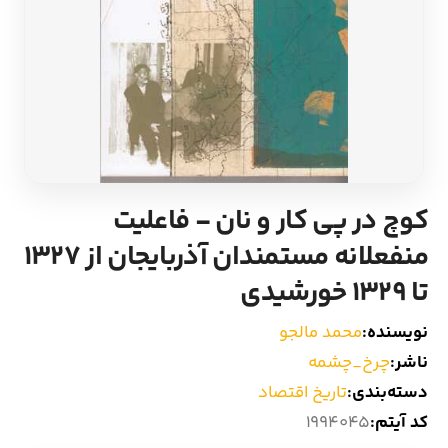
ادیان و اساطیر
سایر کشورهای اروپا
زبان خارجی
داستان کوتاه
مرجع و علمی
شعر و متون کهن
ادبیات
کوچ در پی کار و نان - فاعلیت
منفعلانه مستمندان آذربایجان از 1327
زندگینامه
تا 1329 خورشیدی
ادبیات نمایشی
نویسنده:
محمد مالجو
ناشر:
چرخ_چشمه
دسته‌بندی:
تاریخ اقتصاد
کد آیتم:
1994045