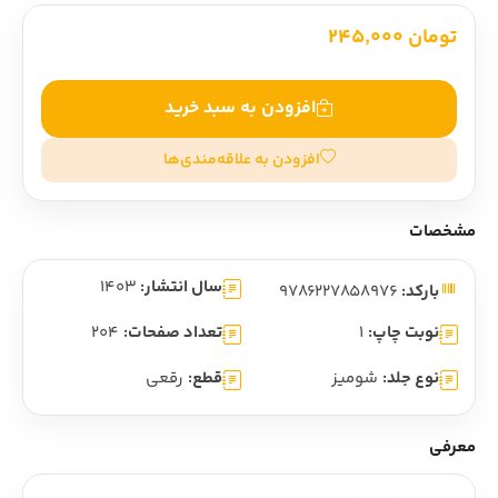
تومان 245,000
افزودن به سبد خرید
افزودن به علاقه‌مندی‌ها
مشخصات
سال انتشار:
1403
بارکد:
9786227858976
نوبت چاپ:
1
تعداد صفحات:
204
نوع جلد:
شومیز
قطع:
رقعی
معرفی