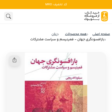
کد تخفیف: MRD
ادبیات
ادبیات ملل
هنوز جستجویی انجام نشده است.
هنر
ادبیات ایران
صفحه اصلی
همه محصولات
زنان
ادبیات آمریکا
بازافسونگری جهان - فمینیسم و سیاست مشترکات
روانشناسی
ادبیات انگلیس
تاریخ و سیاست
ادبیات فرانسه
ادبیات ایتالیا
نشریات
ادبیات روسیه
کودک و نوجوان
ادبیات آمریکای لاتین
علوم اجتماعی
ادبیات آلمان
ادبیات ترکیه
فلسفه
ادبیات آسیا