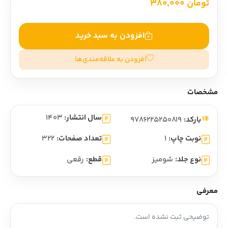
تومان 380,000
افزودن به سبد خرید
افزودن به علاقه‌مندی‌ها
مشخصات
سال انتشار:
1403
بارکد:
9786225250819
نوبت چاپ:
1
تعداد صفحات:
322
نوع جلد:
شومیز
قطع:
رقعی
معرفی
توضیحی ثبت نشده است.