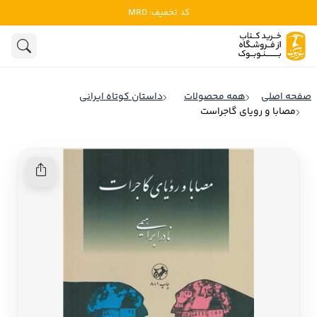
کد تخفیف: MRD
ادبیات
ادبیات ملل
هنوز جستجویی انجام نشده است.
هنر
ادبیات ایران
صفحه اصلی
همه محصولات
داستان کوتاه ایرانی
ادبیات آمریکا
مصابا و رویای گاجراست
روانشناسی
ادبیات انگلیس
تاریخ و سیاست
ادبیات فرانسه
ادبیات ایتالیا
نشریات
ادبیات روسیه
کودک و نوجوان
ادبیات آمریکای لاتین
علوم اجتماعی
ادبیات آلمان
ادبیات ترکیه
فلسفه
ادبیات آسیا