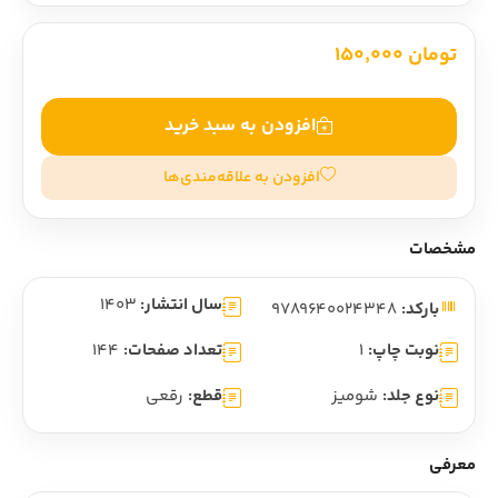
تومان 150,000
افزودن به سبد خرید
افزودن به علاقه‌مندی‌ها
مشخصات
سال انتشار:
1403
بارکد:
9789640024348
نوبت چاپ:
1
تعداد صفحات:
144
نوع جلد:
شومیز
قطع:
رقعی
معرفی