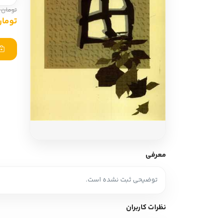
ادبیات آلمان
ادیان و اساطیر
تومان 420,000
تومان ,000
ادبیات ترکیه
زبان خارجی
ادبیات آسیا
مرجع و علمی
سایر کشورهای اروپا
ادبیات
جستار و مقاله
آموزش نویسندگی
نقد ادبی
معرفی
طنز و گزین گویه
توضیحی ثبت نشده است.
زبان شناسی
تاریخ ادبیات
نظرات کاربران
ویرایش و ترجمه