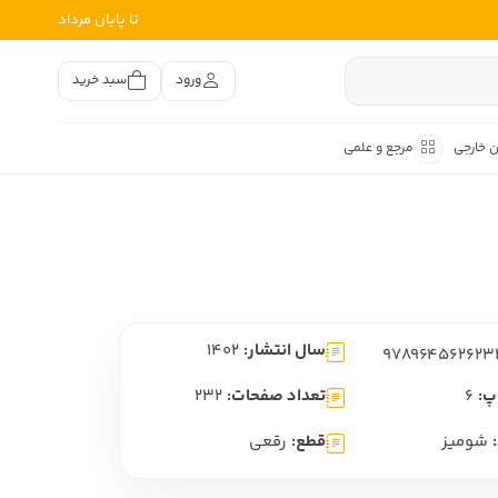
تا پایان مرداد
ورود
سبد خرید
ن خارجی
مرجع و علمی
متون کهن
اصر فارسی
هان
هن فارسی
سال انتشار:
1402
هن فارسی
تفسیر متون کهن
پ:
6
تعداد صفحات:
232
شومیز
قطع:
رقعی