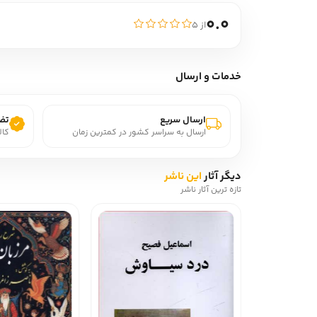
0.0
از ۵
خدمات و ارسال
ارسال سریع
تضم
ارسال به سراسر کشور در کمترین زمان
کال
دیگر آثار
این ناشر
تازه ترین آثار ناشر