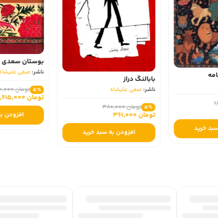
بوستان سعدی -
ناشر:
صفی علیشاه
امه
بابالنگ دراز
ناشر:
صفی علیشاه
تومان 1,700,000
5٪
تومان 1,615,000
تومان 380,000
5٪
تومان 361,000
افزودن به
سبد خرید
افزودن به سبد خرید