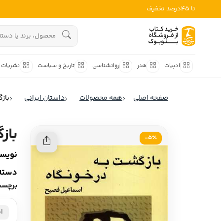
تا 45درصد تخفیف
ادبیات
هنوز جستجویی انجام نشده است.
هنر
ادبیات
هنر
روانشناسی
تاریخ و سیاست
نشریات
روانشناسی
ادبیات ملل
صفحه اصلی
همه محصولات
داستان ایرانی
باز
ادبیات ایران
تاریخ و سیاست
ادبیات آمریکا
باز
نشریات
5٪-
ادبیات انگلیس
نویسن
کودک و نوجوان
ادبیات فرانسه
دسته‌
ادبیات ایتالیا
علوم اجتماعی
برچسب
ادبیات روسیه
فلسفه
ادبیات آمریکای لاتین
ای