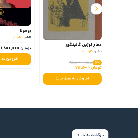
رومولا
ناشر:
نشر نی
دفاع لوژین گالینگور
تومان 1,800,000
ناشر:
کارنامه
افزودن به 
تومان 750,000
5٪
تومان 712,500
افزودن به سبد خرید
بازگشت به بالا