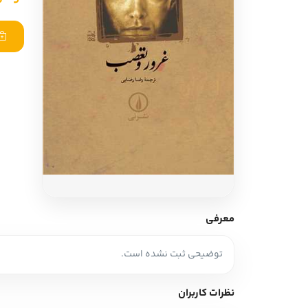
ادبیات آلمان
ادیان و اساطیر
ادبیات ترکیه
زبان خارجی
ادبیات آسیا
مرجع و علمی
سایر کشورهای اروپا
ادبیات
جستار و مقاله
آموزش نویسندگی
نقد ادبی
معرفی
طنز و گزین گویه
توضیحی ثبت نشده است.
زبان شناسی
تاریخ ادبیات
نظرات کاربران
ویرایش و ترجمه