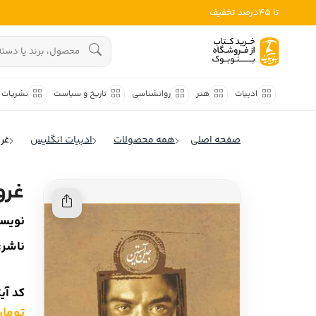
تا 45درصد تخفیف
ادبیات
هنوز جستجویی انجام نشده است.
هنر
ادبیات
هنر
روانشناسی
تاریخ و سیاست
نشریات
روانشناسی
ادبیات ملل
صفحه اصلی
همه محصولات
ادبیات انگلیس
غر
ادبیات ایران
تاریخ و سیاست
ادبیات آمریکا
غرو
نشریات
ادبیات انگلیس
نویسن
کودک و نوجوان
ادبیات فرانسه
ناشر:
ادبیات ایتالیا
علوم اجتماعی
ادبیات روسیه
کد آی
فلسفه
ادبیات آمریکای لاتین
تومان ,000