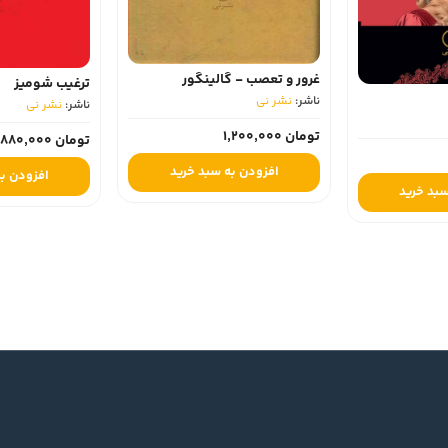
غرور و تعصب - گالینگور
ترغیب شومیز
ناشر:
نشر نی
ناشر:
نشر نی
تومان 1,200,000
تومان 880,000
افزودن به سبد خرید
افزودن به
سبد خرید