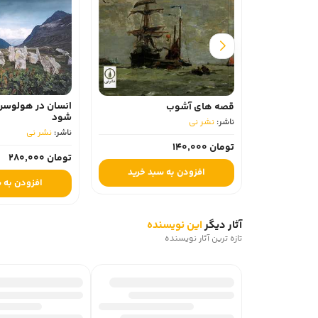
انسان در هولوسن پد
قصه های آشوب
شود
ناشر:
نشر نی
ناشر:
نشر نی
تومان 140,000
تومان 280,000
افزودن به سبد خرید
افزودن به سبد
آثار دیگر
این نویسنده
تازه ترین آثار نویسنده