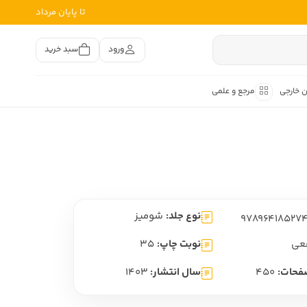
تا پایان مرداد
ورود
سبد خرید
ن خارجی
مرجع و علمی
متون کهن
اصر فارسی
هان
هن فارسی
نوع جلد:
شومیز
هن فارسی
تفسیر متون کهن
عی
نوبت چاپ:
35
فحات:
450
سال انتشار:
1403