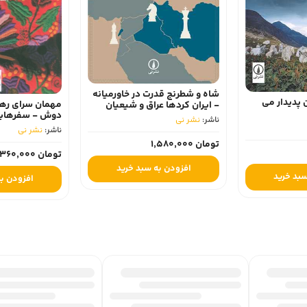
شاه و شطرنج قدرت در خاورمیانه
یدار می
مهمان سرای رهروی
- ایران کردها عراق و شیعیان
دوش - سفرهایی در
لبنان 1337-1357
ناشر:
نشر نی
مکان
ناشر:
نشر نی
تومان 1,580,000
تومان 360,000
افزودن به سبد خرید
 خرید
افزودن به س