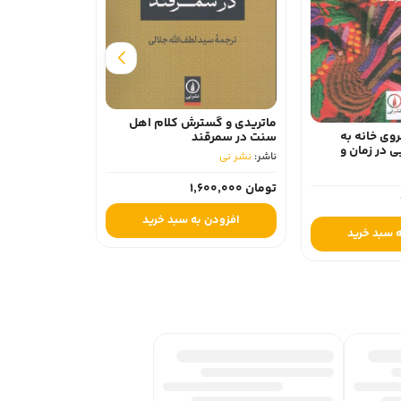
زندگی چگونه بود
تحلیلی توسعه و
ماتریدی و گسترش کلام اهل
جهان 1820-2010
 خانه به
سنت در سمرقند
ناشر:
نشر نی
 زمان و
ناشر:
نشر نی
تومان 780,000
تومان 1,600,000
افزودن به
افزودن به سبد خرید
بد خرید