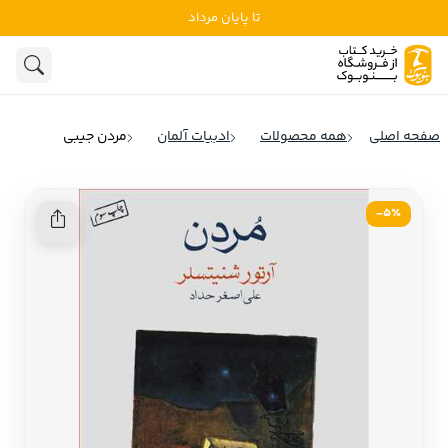
تا پایان مرداد
ادبیات
ادبیات ملل
هنوز جستجویی انجام نشده است.
هنر
ادبیات ایران
صفحه اصلی
همه محصولات
ادبیات آلمان
مردن جیبی
ادبیات آمریکا
روانشناسی
ادبیات انگلیس
5٪-
تاریخ و سیاست
ادبیات فرانسه
ادبیات ایتالیا
نشریات
ادبیات روسیه
کودک و نوجوان
ادبیات آمریکای لاتین
علوم اجتماعی
ادبیات آلمان
ادبیات ترکیه
فلسفه
ادبیات آسیا