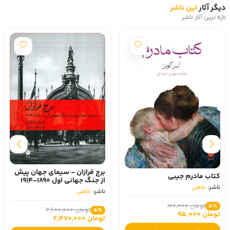
دیگر آثار
این ناشر
تازه ترین آثار ناشر
برج فرازان - سیمای جهان پیش
کتاب مادرم جیبی
از جنگ جهانی اول 1890-1914
ناشر:
ماهی
ناشر:
ماهی
تومان 100,000
5٪
تومان 2,600,000
5٪
تومان 95,000
تومان 2,470,000