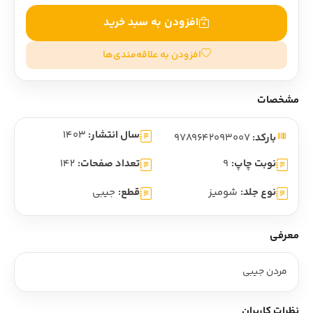
افزودن به سبد خرید
افزودن به علاقه‌مندی‌ها
مشخصات
سال انتشار:
1403
بارکد:
9789642093007
نوبت چاپ:
9
تعداد صفحات:
142
نوع جلد:
شومیز
قطع:
جیبی
معرفی
مردن جیبی
نظرات کاربران