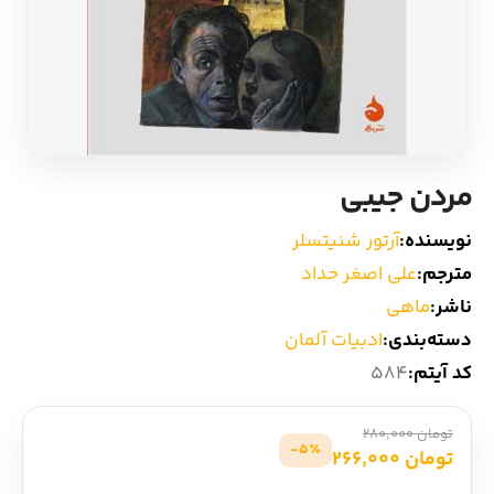
ادیان و اساطیر
سایر کشورهای اروپا
زبان خارجی
داستان کوتاه
مرجع و علمی
شعر و متون کهن
مردن جیبی
ادبیات
نویسنده:
آرتور شنیتسلر
مترجم:
علی اصغر حداد
زندگینامه
ناشر:
ماهی
دسته‌بندی:
ادبیات آلمان
ادبیات نمایشی
کد آیتم:
584
تومان 280,000
5٪-
تومان 266,000