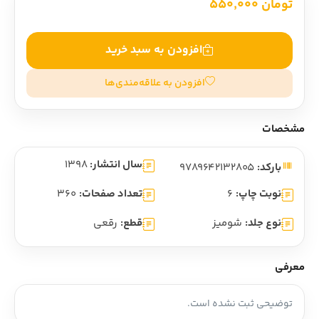
تومان 550,000
افزودن به سبد خرید
افزودن به علاقه‌مندی‌ها
مشخصات
سال انتشار:
1398
بارکد:
9789642132805
نوبت چاپ:
6
تعداد صفحات:
360
نوع جلد:
شومیز
قطع:
رقعی
معرفی
توضیحی ثبت نشده است.