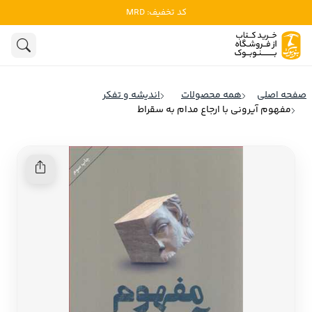
کد تخفیف: MRD
ادبیات
ادبیات ملل
هنوز جستجویی انجام نشده است.
هنر
ادبیات ایران
صفحه اصلی
همه محصولات
اندیشه و تفکر
ادبیات آمریکا
مفهوم آیرونی با ارجاع مدام به سقراط
روانشناسی
ادبیات انگلیس
تاریخ و سیاست
ادبیات فرانسه
ادبیات ایتالیا
نشریات
ادبیات روسیه
کودک و نوجوان
ادبیات آمریکای لاتین
علوم اجتماعی
ادبیات آلمان
ادبیات ترکیه
فلسفه
ادبیات آسیا