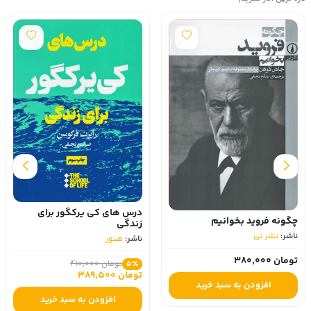
درس های کی یرکگور برای
چگونه فروید بخوانیم
زندگی
ناشر:
نشر نی
ناشر:
هنوز
تومان 380,000
تومان 410,000
5٪
تومان 389,500
افزودن به سبد خرید
افزودن به سبد خرید