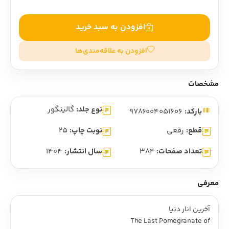
افزودن به سبد خرید
افزودن به علاقه‌مندی‌ها
مشخصات
نوع جلد:
گالینگور
بارکد:
9786004051606
قطع:
رقعی
نوبت چاپ:
25
تعداد صفحات:
384
سال انتشار:
1404
معرفی
آخرين انار دنيا
The Last Pomegranate of