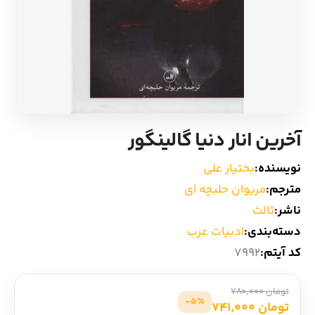
ادیان و اساطیر
سایر کشورهای اروپا
زبان خارجی
داستان کوتاه
مرجع و علمی
شعر و متون کهن
آخرین انار دنیا گالینگور
ادبیات
نویسنده:
بختیار علی
زندگینامه
مترجم:
مریوان حلبچه ای
ناشر:
ثالث
ادبیات نمایشی
دسته‌بندی:
ادبیات عرب
کد آیتم:
7992
تومان 780,000
5٪-
تومان 741,000