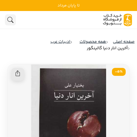
تا پایان مرداد
ادبیات
ادبیات ملل
هنوز جستجویی انجام نشده است.
هنر
ادبیات ایران
صفحه اصلی
همه محصولات
ادبیات عرب
ادبیات آمریکا
آخرین انار دنیا گالینگور
روانشناسی
ادبیات انگلیس
تاریخ و سیاست
ادبیات فرانسه
5٪-
ادبیات ایتالیا
نشریات
ادبیات روسیه
کودک و نوجوان
ادبیات آمریکای لاتین
علوم اجتماعی
ادبیات آلمان
ادبیات ترکیه
فلسفه
ادبیات آسیا